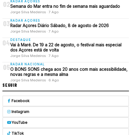
RADAR AÇORES
02
Semana do Mar entra no fim de semana mais aguardado
Jorge Silva Medeiros · 7 Ago
RADAR AÇORES
03
Radar Açores Diário Sábado, 8 de agosto de 2026
Jorge Silva Medeiros · 7 Ago
DESTAQUE
04
Vai à Maré. De 19 a 22 de agosto, o festival mais especial
dos Açores está de volta
Jorge Silva Medeiros · 7 Ago
RADAR NACIONAL
05
O BONS SONS chega aos 20 anos com mais acessibilidade,
novas regras e a mesma alma
Jorge Silva Medeiros · 6 Ago
SEGUIR
Facebook
Instagram
YouTube
TikTok