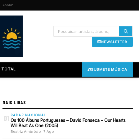
Apoia!
NEWSLETTER
 TOTAL
SUBMETE MÚSICA
MAIS LIDAS
RADAR NACIONAL
01
Os 100 Álbuns Portugueses – David Fonseca – Our Hearts
Will Beat As One (2005)
Beatriz Ambrósio · 7 Ago