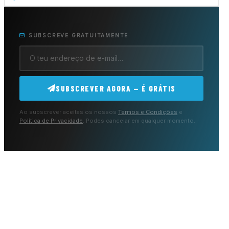
SUBSCREVE GRATUITAMENTE
SUBSCREVER AGORA — É GRÁTIS
Ao subscrever aceitas os nossos
Termos e Condições
e
Política de Privacidade
. Podes cancelar em qualquer momento.