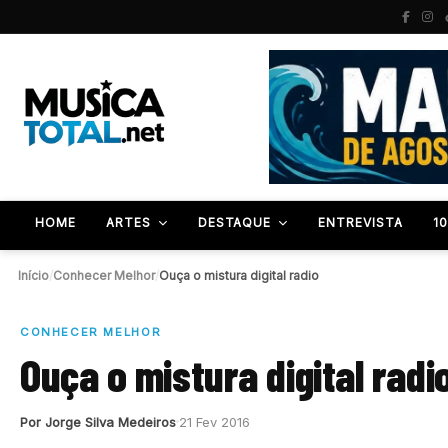
HOME
ARTES
DESTAQUE
ENTREVISTA
1
Início
/
Conhecer Melhor
/
Ouça o mistura digital radio
CONHECER MELHOR
Ouça o mistura digital radi
Por Jorge Silva Medeiros
21 Fev 2016