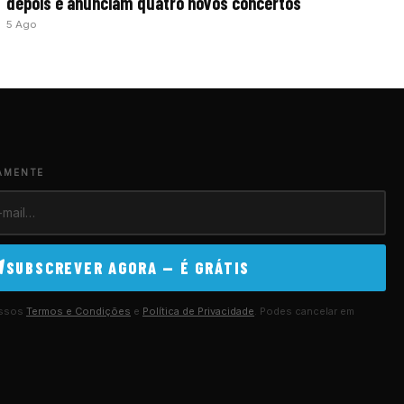
depois e anunciam quatro novos concertos
5 Ago
AMENTE
SUBSCREVER AGORA — É GRÁTIS
ossos
Termos e Condições
e
Política de Privacidade
. Podes cancelar em