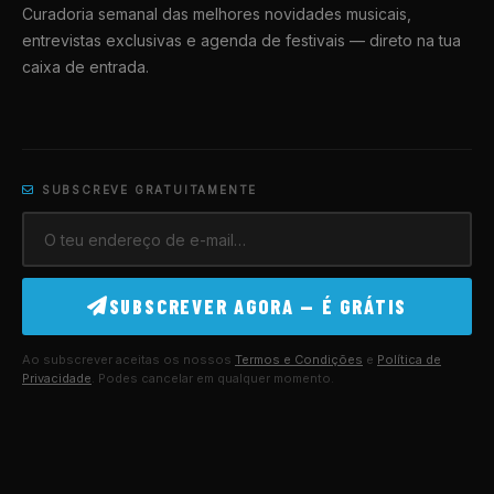
Curadoria semanal das melhores novidades musicais,
entrevistas exclusivas e agenda de festivais — direto na tua
caixa de entrada.
SUBSCREVE GRATUITAMENTE
SUBSCREVER AGORA — É GRÁTIS
Ao subscrever aceitas os nossos
Termos e Condições
e
Política de
Privacidade
. Podes cancelar em qualquer momento.