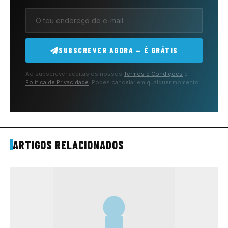
SUBSCREVER AGORA — É GRÁTIS
Ao subscrever aceitas os nossos
Termos e Condições
e
Política de Privacidade
. Podes cancelar em qualquer momento.
ARTIGOS RELACIONADOS