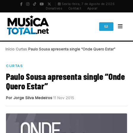
Sexta-feira, 7 de Agosto de 2026
PT
/
EN
Donativos
Contact
Apoia!
Início
/
Curtas
/
Paulo Sousa apresenta single “Onde Quero Estar”
CURTAS
Paulo Sousa apresenta single “Onde
Quero Estar”
Por Jorge Silva Medeiros
11 Nov 2015