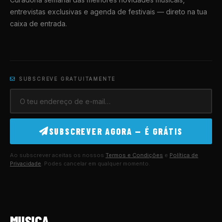
entrevistas exclusivas e agenda de festivais — direto na tua
caixa de entrada.
SUBSCREVE GRATUITAMENTE
SUBSCREVER AGORA — É GRÁTIS
Ao subscrever aceitas os nossos
Termos e Condições
e
Política de
Privacidade
. Podes cancelar em qualquer momento.
MUSICA