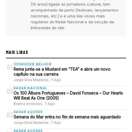
[10 anos] ligada ao jornalismo cultural, tem
acompanhado de perto [festivais, lançamentos
nacionais, etc.] e é uma das vozes mais
regulares do Radar Nacional e da secção de
Entrevistas do site.
MAIS LIDAS
CONHECER MELHOR
01
Rema junta-se a Mustard em “TEA” e abre um novo
capítulo na sua carreira
Jorge Silva Medeiros · 7 Ago
RADAR NACIONAL
02
Os 100 Álbuns Portugueses – David Fonseca – Our Hearts
Will Beat As One (2005)
Beatriz Ambrósio · 7 Ago
RADAR AÇORES
03
Semana do Mar entra no fim de semana mais aguardado
Jorge Silva Medeiros · 7 Ago
RADAR AÇORES