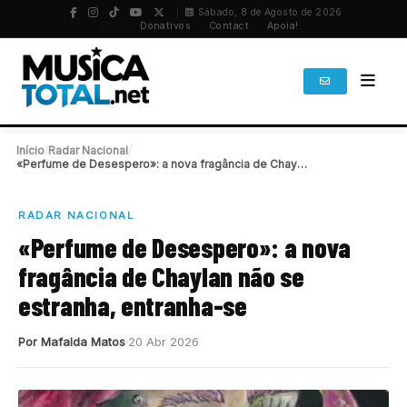
Sábado, 8 de Agosto de 2026
PT
/
EN
Donativos
Contact
Apoia!
Início
/
Radar Nacional
/
«Perfume de Desespero»: a nova fragância de Chaylan…
RADAR NACIONAL
«Perfume de Desespero»: a nova
fragância de Chaylan não se
estranha, entranha-se
Por Mafalda Matos
20 Abr 2026