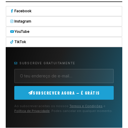
Facebook
Instagram
YouTube
TikTok
SUBSCREVE GRATUITAMENTE
SUBSCREVER AGORA — É GRÁTIS
Ao subscrever aceitas os nossos
Termos e Condições
e
Política de Privacidade
. Podes cancelar em qualquer momento.