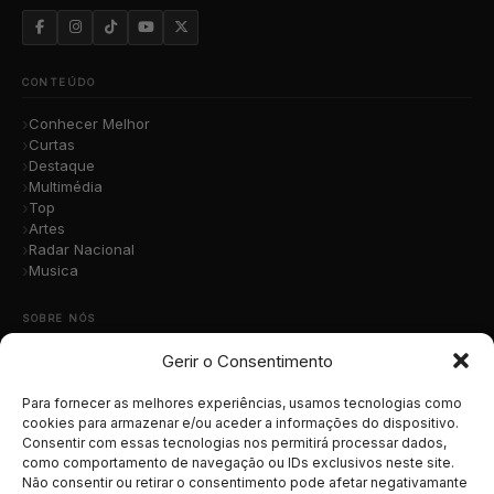
CONTEÚDO
Conhecer Melhor
Curtas
Destaque
Multimédia
Top
Artes
Radar Nacional
Musica
SOBRE NÓS
Gerir o Consentimento
Quem Somos
A Nossa Equipa
Contacto
Para fornecer as melhores experiências, usamos tecnologias como
Submete a Tua Música
cookies para armazenar e/ou aceder a informações do dispositivo.
Consentir com essas tecnologias nos permitirá processar dados,
Publicidade
como comportamento de navegação ou IDs exclusivos neste site.
Apoiar o Projeto
Não consentir ou retirar o consentimento pode afetar negativamante