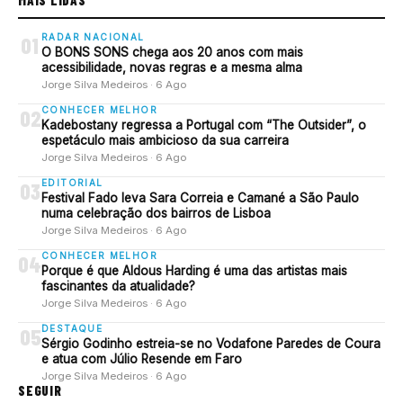
RADAR NACIONAL
01
O BONS SONS chega aos 20 anos com mais
acessibilidade, novas regras e a mesma alma
Jorge Silva Medeiros · 6 Ago
CONHECER MELHOR
02
Kadebostany regressa a Portugal com “The Outsider”, o
espetáculo mais ambicioso da sua carreira
Jorge Silva Medeiros · 6 Ago
EDITORIAL
03
Festival Fado leva Sara Correia e Camané a São Paulo
numa celebração dos bairros de Lisboa
Jorge Silva Medeiros · 6 Ago
CONHECER MELHOR
04
Porque é que Aldous Harding é uma das artistas mais
fascinantes da atualidade?
Jorge Silva Medeiros · 6 Ago
DESTAQUE
05
Sérgio Godinho estreia-se no Vodafone Paredes de Coura
e atua com Júlio Resende em Faro
Jorge Silva Medeiros · 6 Ago
SEGUIR