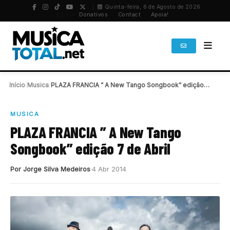
Quinta-feira, 6 de Agosto de 2026
PT
/
EN
Donativos
Contact
Apoia!
Início
/
Musica
/
PLAZA FRANCIA ” A New Tango Songbook” edição…
MUSICA
PLAZA FRANCIA ” A New Tango
Songbook” edição 7 de Abril
Por Jorge Silva Medeiros
4 Abr 2014