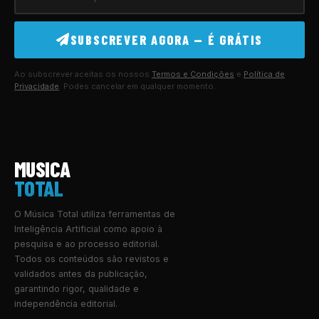
SUBSCREVER AGORA — É GRÁTIS
Ao subscrever aceitas os nossos
Termos e Condições
e
Política de
Privacidade
. Podes cancelar em qualquer momento.
MUSICA
TOTAL
O Música Total utiliza ferramentas de
Inteligência Artificial como apoio à
pesquisa e ao processo editorial.
Todos os conteúdos são revistos e
validados antes da publicação,
garantindo rigor, qualidade e
independência editorial.