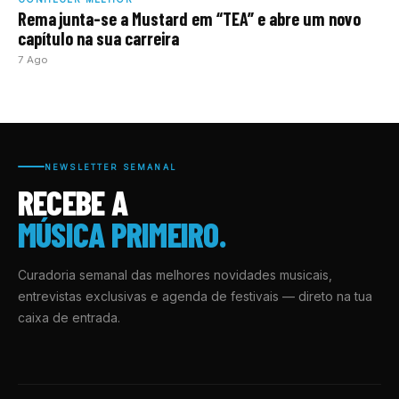
Rema junta-se a Mustard em “TEA” e abre um novo
capítulo na sua carreira
7 Ago
NEWSLETTER SEMANAL
RECEBE A
MÚSICA PRIMEIRO.
Curadoria semanal das melhores novidades musicais,
entrevistas exclusivas e agenda de festivais — direto na tua
caixa de entrada.