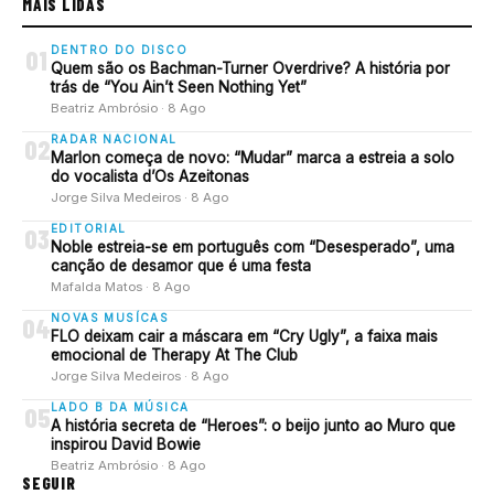
MAIS LIDAS
DENTRO DO DISCO
01
Quem são os Bachman-Turner Overdrive? A história por
trás de “You Ain’t Seen Nothing Yet”
Beatriz Ambrósio · 8 Ago
RADAR NACIONAL
02
Marlon começa de novo: “Mudar” marca a estreia a solo
do vocalista d’Os Azeitonas
Jorge Silva Medeiros · 8 Ago
EDITORIAL
03
Noble estreia-se em português com “Desesperado”, uma
canção de desamor que é uma festa
Mafalda Matos · 8 Ago
NOVAS MUSÍCAS
04
FLO deixam cair a máscara em “Cry Ugly”, a faixa mais
emocional de Therapy At The Club
Jorge Silva Medeiros · 8 Ago
LADO B DA MÚSICA
05
A história secreta de “Heroes”: o beijo junto ao Muro que
inspirou David Bowie
Beatriz Ambrósio · 8 Ago
SEGUIR