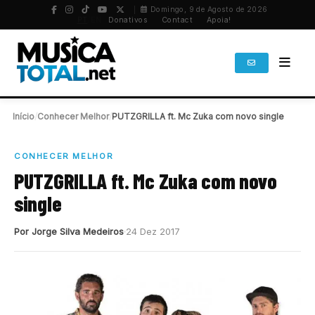
Domingo, 9 de Agosto de 2026
PT
/
EN
Donativos
Contact
Apoia!
Início
/
Conhecer Melhor
/
PUTZGRILLA ft. Mc Zuka com novo single
CONHECER MELHOR
PUTZGRILLA ft. Mc Zuka com novo
single
Por Jorge Silva Medeiros
24 Dez 2017