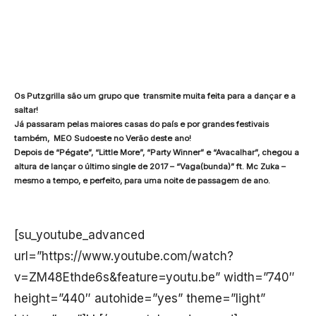
Os Putzgrilla são um grupo que transmite muita feita para a dançar e a
saltar!
Já passaram pelas maiores casas do país e por grandes festivais
também, MEO Sudoeste no Verão deste ano!
Depois de “Pégate”, “Little More”, “Party Winner” e “Avacalhar”, chegou a
altura de lançar o último single de 2017 – “Vaga(bunda)” ft. Mc Zuka –
mesmo a tempo, e perfeito, para uma noite de passagem de ano.
[su_youtube_advanced
url=”https://www.youtube.com/watch?
v=ZM48Ethde6s&feature=youtu.be” width=”740″
height=”440″ autohide=”yes” theme=”light”