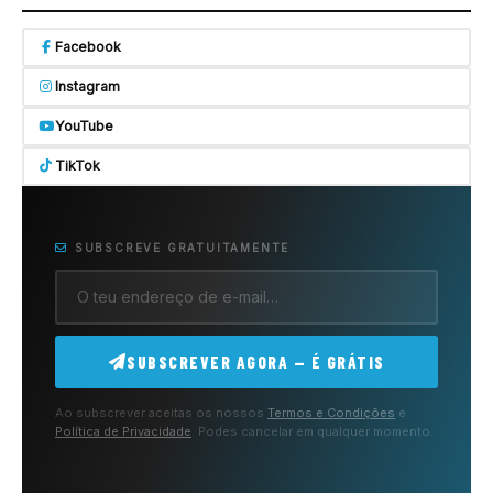
Facebook
Instagram
YouTube
TikTok
SUBSCREVE GRATUITAMENTE
SUBSCREVER AGORA — É GRÁTIS
Ao subscrever aceitas os nossos
Termos e Condições
e
Política de Privacidade
. Podes cancelar em qualquer momento.