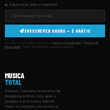
SUBSCREVE GRATUITAMENTE
SUBSCREVER AGORA — É GRÁTIS
Ao subscrever aceitas os nossos
Termos e Condições
e
Política de
Privacidade
. Podes cancelar em qualquer momento.
MUSICA
TOTAL
O Música Total utiliza ferramentas de
Inteligência Artificial como apoio à
pesquisa e ao processo editorial.
Todos os conteúdos são revistos e