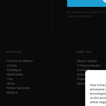
Ao subscrever aceitas os n
qualquer momento.
CONTEÚDO
SOBRE NÓS
Conhecer Melhor
Quem Somos
Curtas
A Nossa Equipa
Destaque
Contacto
Multimédia
Submete a Tua Mú
Top
Publicidade
Artes
Apoiar o Projeto
Para forne
Radar Nacional
armazenar 
Musica
tecnologia
ou IDs excl
afetar nega