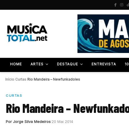
HOME
ARTES
DESTAQUE
ENTREVISTA
1
Início
/
Curtas
/
Rio Mandeira – Newfunkadoles
CURTAS
Rio Mandeira – Newfunkado
Por Jorge Silva Medeiros
20 Mai 2014