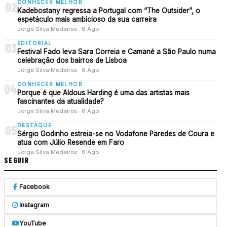
CONHECER MELHOR
02
Kadebostany regressa a Portugal com “The Outsider”, o
espetáculo mais ambicioso da sua carreira
Jorge Silva Medeiros · 6 Ago
EDITORIAL
03
Festival Fado leva Sara Correia e Camané a São Paulo numa
celebração dos bairros de Lisboa
Jorge Silva Medeiros · 6 Ago
CONHECER MELHOR
04
Porque é que Aldous Harding é uma das artistas mais
fascinantes da atualidade?
Jorge Silva Medeiros · 6 Ago
DESTAQUE
05
Sérgio Godinho estreia-se no Vodafone Paredes de Coura e
atua com Júlio Resende em Faro
Jorge Silva Medeiros · 6 Ago
SEGUIR
Facebook
Instagram
YouTube