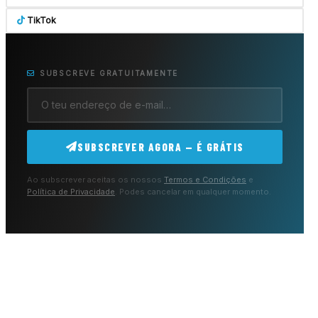
TikTok
SUBSCREVE GRATUITAMENTE
SUBSCREVER AGORA — É GRÁTIS
Ao subscrever aceitas os nossos
Termos e Condições
e
Política de Privacidade
. Podes cancelar em qualquer momento.