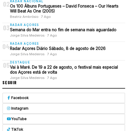
RADAR NACIONAL
02
Os 100 Álbuns Portugueses – David Fonseca – Our Hearts
Will Beat As One (2005)
Beatriz Ambrósio · 7 Ago
RADAR AÇORES
03
Semana do Mar entra no fim de semana mais aguardado
Jorge Silva Medeiros · 7 Ago
RADAR AÇORES
04
Radar Açores Diário Sábado, 8 de agosto de 2026
Jorge Silva Medeiros · 7 Ago
DESTAQUE
05
Vai à Maré. De 19 a 22 de agosto, o festival mais especial
dos Açores está de volta
Jorge Silva Medeiros · 7 Ago
SEGUIR
Facebook
Instagram
YouTube
TikTok