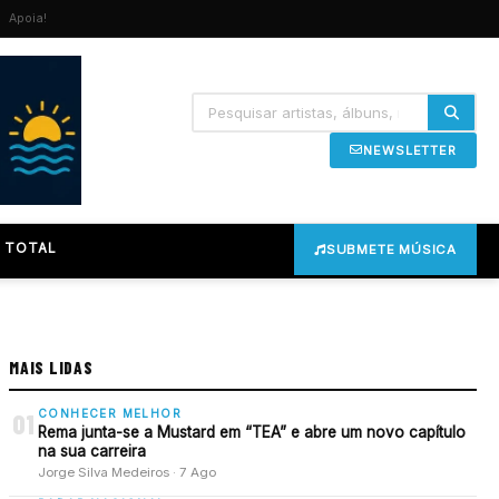
Apoia!
NEWSLETTER
 TOTAL
SUBMETE MÚSICA
MAIS LIDAS
CONHECER MELHOR
01
Rema junta-se a Mustard em “TEA” e abre um novo capítulo
na sua carreira
Jorge Silva Medeiros · 7 Ago