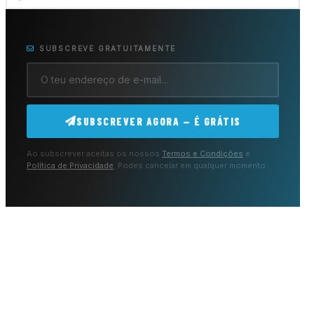
SUBSCREVE GRATUITAMENTE
SUBSCREVER AGORA — É GRÁTIS
Ao subscrever aceitas os nossos
Termos e Condições
e
Política de Privacidade
. Podes cancelar em qualquer momento.