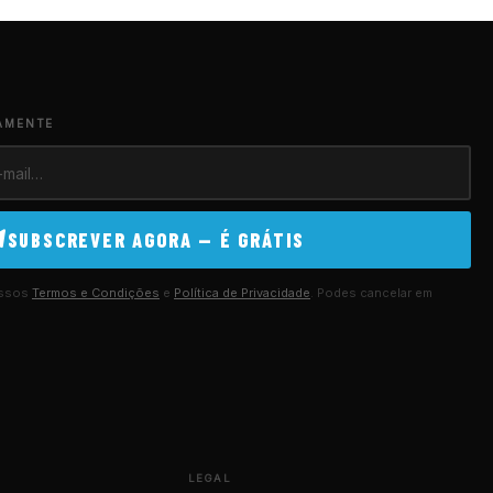
AMENTE
SUBSCREVER AGORA — É GRÁTIS
ossos
Termos e Condições
e
Política de Privacidade
. Podes cancelar em
LEGAL