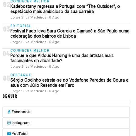
CONHECER MELHOR
02
Kadebostany regressa a Portugal com “The Outsider”, o
espetáculo mais ambicioso da sua carreira
Jorge Silva Medeiros · 6 Ago
EDITORIAL
03
Festival Fado leva Sara Correia e Camané a São Paulo numa
celebração dos bairros de Lisboa
Jorge Silva Medeiros · 6 Ago
CONHECER MELHOR
04
Porque é que Aldous Harding é uma das artistas mais
fascinantes da atualidade?
Jorge Silva Medeiros · 6 Ago
DESTAQUE
05
Sérgio Godinho estreia-se no Vodafone Paredes de Coura e
atua com Júlio Resende em Faro
Jorge Silva Medeiros · 6 Ago
SEGUIR
Facebook
Instagram
YouTube