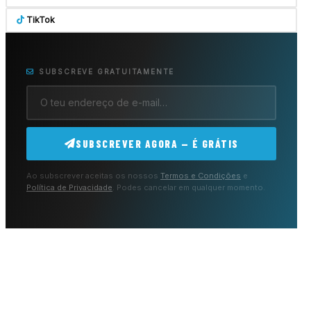
TikTok
SUBSCREVE GRATUITAMENTE
SUBSCREVER AGORA — É GRÁTIS
Ao subscrever aceitas os nossos
Termos e Condições
e
Política de Privacidade
. Podes cancelar em qualquer momento.