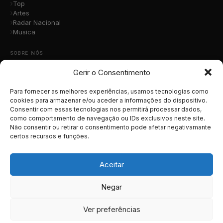
Top
Artes
Radar Nacional
Musica
SOBRE NÓS
Gerir o Consentimento
Quem Somos
A Nossa Equipa
Contacto
Para fornecer as melhores experiências, usamos tecnologias como
Submete a Tua Música
cookies para armazenar e/ou aceder a informações do dispositivo.
Consentir com essas tecnologias nos permitirá processar dados,
Publicidade
como comportamento de navegação ou IDs exclusivos neste site.
Apoiar o Projeto
Não consentir ou retirar o consentimento pode afetar negativamante
certos recursos e funções.
LEGAL
Termos e Condições
Aceitar
Política de Cookies
Política de Privacidade
Negar
RGPD
Ver preferências