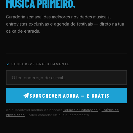
MÚSICA PRIMEIRO.
Curadoria semanal das melhores novidades musicais,
entrevistas exclusivas e agenda de festivais — direto na tua
caixa de entrada.
SUBSCREVE GRATUITAMENTE
SUBSCREVER AGORA — É GRÁTIS
Ao subscrever aceitas os nossos
Termos e Condições
e
Política de
Privacidade
. Podes cancelar em qualquer momento.