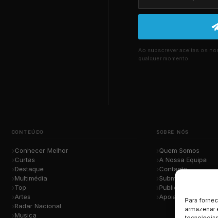
Ao subscrever aceitas os n
qualquer momento.
CONTEÚDO
SOBRE NÓS
Conhecer Melhor
Quem Somos
Curtas
A Nossa Equipa
Destaque
Contacto
Multimédia
Submete a Tua Mú
Top
Publicidade
Artes
Apoiar o Projeto
Para forne
Radar Nacional
armazenar 
Musica
tecnologia