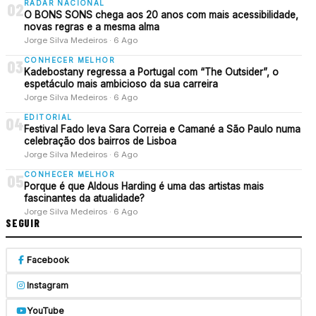
RADAR NACIONAL
02
O BONS SONS chega aos 20 anos com mais acessibilidade,
novas regras e a mesma alma
Jorge Silva Medeiros · 6 Ago
CONHECER MELHOR
03
Kadebostany regressa a Portugal com “The Outsider”, o
espetáculo mais ambicioso da sua carreira
Jorge Silva Medeiros · 6 Ago
EDITORIAL
04
Festival Fado leva Sara Correia e Camané a São Paulo numa
celebração dos bairros de Lisboa
Jorge Silva Medeiros · 6 Ago
CONHECER MELHOR
05
Porque é que Aldous Harding é uma das artistas mais
fascinantes da atualidade?
Jorge Silva Medeiros · 6 Ago
SEGUIR
Facebook
Instagram
YouTube