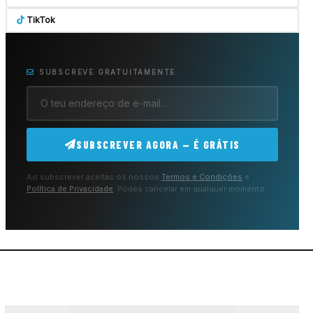
TikTok
SUBSCREVE GRATUITAMENTE
SUBSCREVER AGORA — É GRÁTIS
Ao subscrever aceitas os nossos
Termos e Condições
e
Política de Privacidade
. Podes cancelar em qualquer momento.