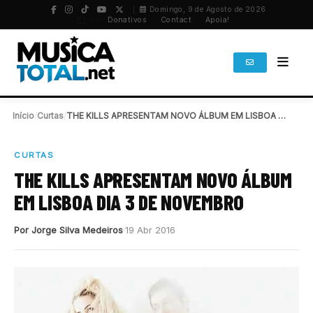
Domingo, 9 de Agosto de 2026
PT
/
EN
Donativos
Contact
Apoia!
Início
/
Curtas
/
THE KILLS APRESENTAM NOVO ÁLBUM EM LISBOA DIA…
CURTAS
THE KILLS APRESENTAM NOVO ÁLBUM
EM LISBOA DIA 3 DE NOVEMBRO
Por Jorge Silva Medeiros
19 Abr 2016