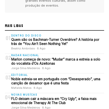
grandes eventos culturais, assim como
produção de eventos.
MAIS LIDAS
DENTRO DO DISCO
01
Quem são os Bachman-Turner Overdrive? A história por
trás de “You Ain’t Seen Nothing Yet”
Beatriz Ambrósio · 8 Ago
RADAR NACIONAL
02
Marlon começa de novo: “Mudar” marca a estreia a solo
do vocalista d’Os Azeitonas
Jorge Silva Medeiros · 8 Ago
EDITORIAL
03
Noble estreia-se em português com “Desesperado”, uma
canção de desamor que é uma festa
Mafalda Matos · 8 Ago
NOVAS MUSÍCAS
04
FLO deixam cair a máscara em “Cry Ugly”, a faixa mais
emocional de Therapy At The Club
Jorge Silva Medeiros · 8 Ago