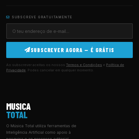
SUBSCREVE GRATUITAMENTE
SUBSCREVER AGORA — É GRÁTIS
Ao subscrever aceitas os nossos
Termos e Condições
e
Política de
Privacidade
. Podes cancelar em qualquer momento.
MUSICA
TOTAL
O Música Total utiliza ferramentas de
Inteligência Artificial como apoio à
pesquisa e ao processo editorial.