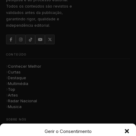
Todos os conteúdos são revistos e
validados antes da publicação,
garantindo rigor, qualidade e
independência editorial.
CONTEÚDO
Conhecer Melhor
Curtas
Destaque
Multimédia
Top
Artes
Radar Nacional
Musica
SOBRE NÓS
Gerir o Consentimento
Quem Somos