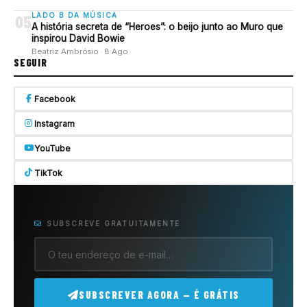
LADO B DA MÚSICA
05
A história secreta de “Heroes”: o beijo junto ao Muro que
inspirou David Bowie
Beatriz Ambrósio · 8 Ago
SEGUIR
Facebook
Instagram
YouTube
TikTok
SUBSCREVE GRATUITAMENTE
SUBSCREVER AGORA — É GRÁTIS