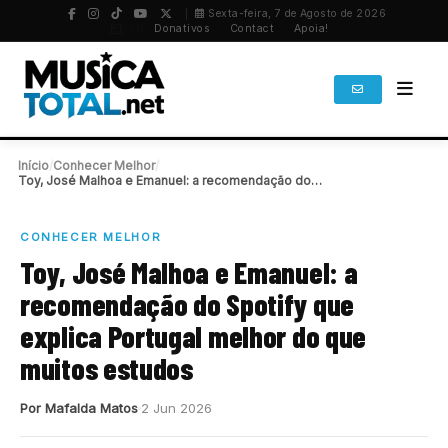
Sexta-feira, 7 de Agosto de 2026
PT
/
EN
Donativos
Contact
Apoia!
Início
/
Conhecer Melhor
/
Toy, José Malhoa e Emanuel: a recomendação do…
CONHECER MELHOR
Toy, José Malhoa e Emanuel: a
recomendação do Spotify que
explica Portugal melhor do que
muitos estudos
Por Mafalda Matos
2 Jun 2026