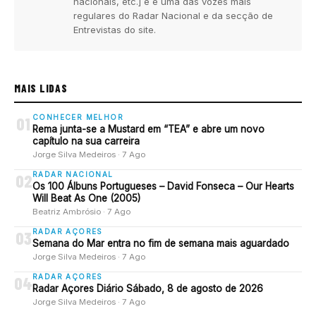
nacionais, etc.] e é uma das vozes mais
regulares do Radar Nacional e da secção de
Entrevistas do site.
MAIS LIDAS
CONHECER MELHOR
01
Rema junta-se a Mustard em “TEA” e abre um novo
capítulo na sua carreira
Jorge Silva Medeiros · 7 Ago
RADAR NACIONAL
02
Os 100 Álbuns Portugueses – David Fonseca – Our Hearts
Will Beat As One (2005)
Beatriz Ambrósio · 7 Ago
RADAR AÇORES
03
Semana do Mar entra no fim de semana mais aguardado
Jorge Silva Medeiros · 7 Ago
RADAR AÇORES
04
Radar Açores Diário Sábado, 8 de agosto de 2026
Jorge Silva Medeiros · 7 Ago