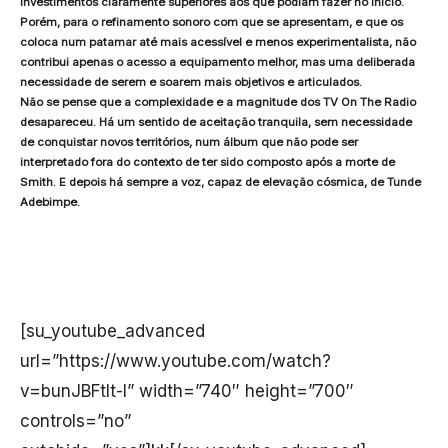
investimentos claramente superiores aos que podiam fazer no início.
Porém, para o refinamento sonoro com que se apresentam, e que os
coloca num patamar até mais acessível e menos experimentalista, não
contribui apenas o acesso a equipamento melhor, mas uma deliberada
necessidade de serem e soarem mais objetivos e articulados.
Não se pense que a complexidade e a magnitude dos TV On The Radio
desapareceu. Há um sentido de aceitação tranquila, sem necessidade
de conquistar novos territórios, num álbum que não pode ser
interpretado fora do contexto de ter sido composto após a morte de
Smith. E depois há sempre a voz, capaz de elevação cósmica, de Tunde
Adebimpe.
[su_youtube_advanced
url=”https://www.youtube.com/watch?
v=bunJBFtlt-I” width=”740″ height=”700″
controls=”no”