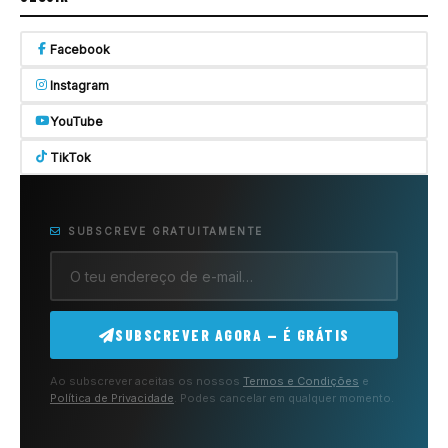
Facebook
Instagram
YouTube
TikTok
SUBSCREVE GRATUITAMENTE
SUBSCREVER AGORA — É GRÁTIS
Ao subscrever aceitas os nossos
Termos e Condições
e
Política de Privacidade
. Podes cancelar em qualquer momento.