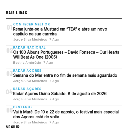
MAIS LIDAS
CONHECER MELHOR
01
Rema junta-se a Mustard em “TEA” e abre um novo
capítulo na sua carreira
Jorge Silva Medeiros · 7 Ago
RADAR NACIONAL
02
Os 100 Álbuns Portugueses – David Fonseca – Our Hearts
Will Beat As One (2005)
Beatriz Ambrósio · 7 Ago
RADAR AÇORES
03
Semana do Mar entra no fim de semana mais aguardado
Jorge Silva Medeiros · 7 Ago
RADAR AÇORES
04
Radar Açores Diário Sábado, 8 de agosto de 2026
Jorge Silva Medeiros · 7 Ago
DESTAQUE
05
Vai à Maré. De 19 a 22 de agosto, o festival mais especial
dos Açores está de volta
Jorge Silva Medeiros · 7 Ago
SEGUIR