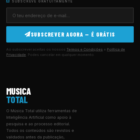
SUBSCREVE GRATUITAMENTE
SUBSCREVER AGORA — É GRÁTIS
Ao subscrever aceitas os nossos
Termos e Condições
e
Política de
Privacidade
. Podes cancelar em qualquer momento.
MUSICA
TOTAL
O Música Total utiliza ferramentas de
Inteligência Artificial como apoio à
pesquisa e ao processo editorial.
Todos os conteúdos são revistos e
validados antes da publicação,