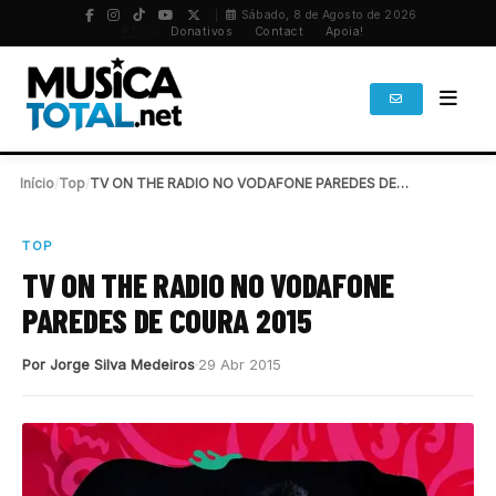
Sábado, 8 de Agosto de 2026
PT
/
EN
Donativos
Contact
Apoia!
Início
/
Top
/
TV ON THE RADIO NO VODAFONE PAREDES DE…
TOP
TV ON THE RADIO NO VODAFONE
PAREDES DE COURA 2015
Por Jorge Silva Medeiros
29 Abr 2015