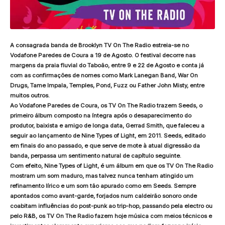
A consagrada banda de Brooklyn TV On The Radio estreia-se no
Vodafone Paredes de Coura a 19 de Agosto. O festival decorre nas
margens da praia fluvial do Taboão, entre 9 e 22 de Agosto e conta já
com as confirmações de nomes como Mark Lanegan Band, War On
Drugs, Tame Impala, Temples, Pond, Fuzz ou Father John Misty, entre
muitos outros.
Ao Vodafone Paredes de Coura, os TV On The Radio trazem Seeds, o
primeiro álbum composto na íntegra após o desaparecimento do
produtor, baixista e amigo de longa data, Gerrad Smith, que faleceu a
seguir ao lançamento de Nine Types of Light, em 2011. Seeds, editado
em finais do ano passado, e que serve de mote à atual digressão da
banda, perpassa um sentimento natural de capítulo seguinte.
Com efeito, Nine Types of Light, é um álbum em que os TV On The Radio
mostram um som maduro, mas talvez nunca tenham atingido um
refinamento lírico e um som tão apurado como em Seeds. Sempre
apontados como avant-garde, forjados num caldeirão sonoro onde
coabitam influências do post-punk ao trip-hop, passando pela electro ou
pelo R&B, os TV On The Radio fazem hoje música com meios técnicos e