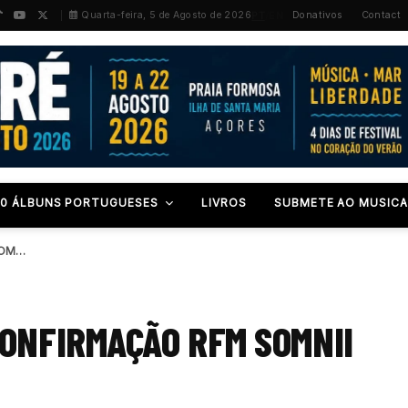
PT
/
EN
Quarta-feira, 5 de Agosto de 2026
Donativos
Contact
00 ÁLBUNS PORTUGUESES
LIVROS
SUBMETE AO MUSICA
YELLOW CLAW: PRIMEIRA CONFIRMAÇÃO RFM SOMNII 2018
ONFIRMAÇÃO RFM SOMNII