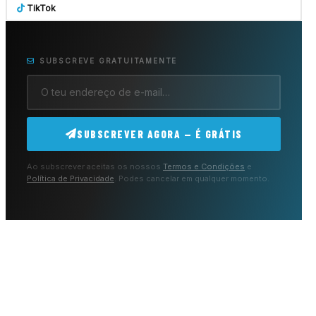
TikTok
SUBSCREVE GRATUITAMENTE
SUBSCREVER AGORA — É GRÁTIS
Ao subscrever aceitas os nossos
Termos e Condições
e
Política de Privacidade
. Podes cancelar em qualquer momento.