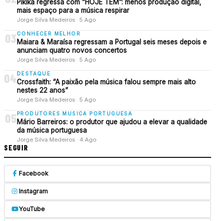
Pikika regressa com “HOJE TEM”: menos produção digital,
mais espaço para a música respirar
Jorge Silva Medeiros · 5 Ago
CONHECER MELHOR
03
Maiara & Maraísa regressam a Portugal seis meses depois e
anunciam quatro novos concertos
Jorge Silva Medeiros · 5 Ago
DESTAQUE
04
Crossfaith: “A paixão pela música falou sempre mais alto
nestes 22 anos”
Jorge Silva Medeiros · 5 Ago
PRODUTORES MUSICA PORTUGUESA
05
Mário Barreiros: o produtor que ajudou a elevar a qualidade
da música portuguesa
Jorge Silva Medeiros · 4 Ago
SEGUIR
Facebook
Instagram
YouTube