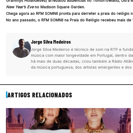
Grammys Holandeses) arrebatou audiências no Tomorrowland, Ultra M
New Year’s Eve
no Madison Square Garden.
Chega agora ao RFM SOMNII pronta para derreter a praia do relógio n
No ano passado, o RFM SOMNII na Praia do Relógio recebeu mais de 
Jorge Silva Medeiros
Jorge Silva Medeiros é técnico de som na RTP e funda
música com maior longevidade em Portugal, dentro da
há mais de duas décadas, criou também a Rádio Atlân
da música portuguesa, dos artistas emergentes e dos
ARTIGOS RELACIONADOS