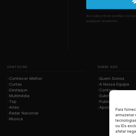
Ao subscrever aceitas os n
qualquer momento.
CONTEÚDO
SOBRE NÓS
Conhecer Melhor
Quem Somos
Curtas
A Nossa Equipa
Destaque
Contacto
Multimédia
Submete a Tua Mú
Top
Publicidade
Artes
Apoiar o Projeto
Para forne
Radar Nacional
armazenar 
Musica
tecnologia
ou IDs excl
afetar nega