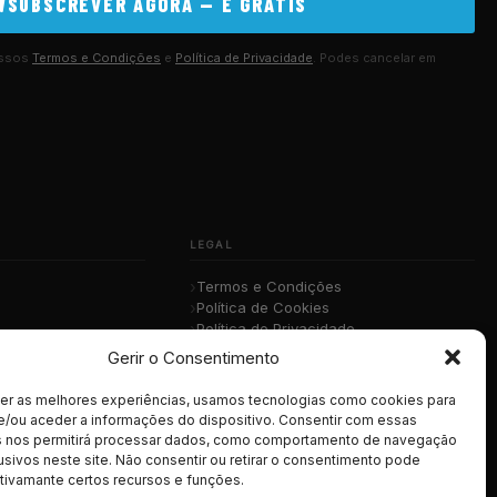
SUBSCREVER AGORA — É GRÁTIS
ossos
Termos e Condições
e
Política de Privacidade
. Podes cancelar em
LEGAL
Termos e Condições
Política de Cookies
Política de Privacidade
sica
RGPD
Gerir o Consentimento
cer as melhores experiências, usamos tecnologias como cookies para
e/ou aceder a informações do dispositivo. Consentir com essas
s nos permitirá processar dados, como comportamento de navegação
usivos neste site. Não consentir ou retirar o consentimento pode
tivamante certos recursos e funções.