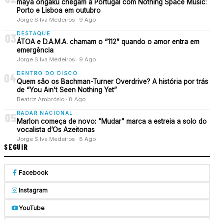
maya ongaku chegam a Portugal com Nothing Space Music:
Porto e Lisboa em outubro
Jorge Silva Medeiros · 9 Ago
DESTAQUE
03
ÁTOA e D.A.M.A. chamam o “112” quando o amor entra em
emergência
Jorge Silva Medeiros · 9 Ago
DENTRO DO DISCO
04
Quem são os Bachman-Turner Overdrive? A história por trás
de “You Ain’t Seen Nothing Yet”
Beatriz Ambrósio · 8 Ago
RADAR NACIONAL
05
Marlon começa de novo: “Mudar” marca a estreia a solo do
vocalista d’Os Azeitonas
Jorge Silva Medeiros · 8 Ago
SEGUIR
Facebook
Instagram
YouTube