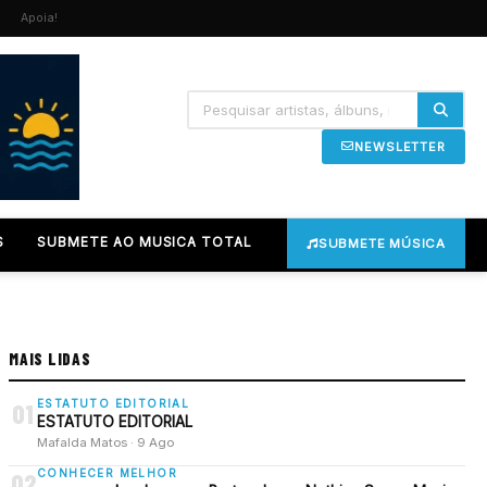
Apoia!
NEWSLETTER
S
SUBMETE AO MUSICA TOTAL
SUBMETE MÚSICA
MAIS LIDAS
ESTATUTO EDITORIAL
01
ESTATUTO EDITORIAL
Mafalda Matos · 9 Ago
CONHECER MELHOR
02