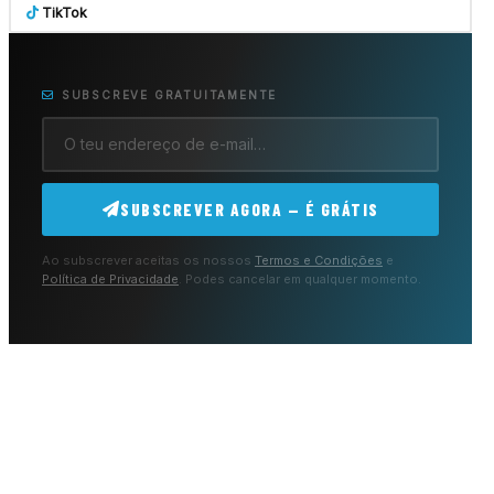
TikTok
SUBSCREVE GRATUITAMENTE
SUBSCREVER AGORA — É GRÁTIS
Ao subscrever aceitas os nossos
Termos e Condições
e
Política de Privacidade
. Podes cancelar em qualquer momento.