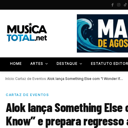
HOME
ARTES
DESTAQUE
ESTATUTO EDITOR
Início
/
Cartaz de Eventos
/
Alok lança Something Else com “I Wonder If…
CARTAZ DE EVENTOS
Alok lança Something Else 
Know” e prepara regresso 