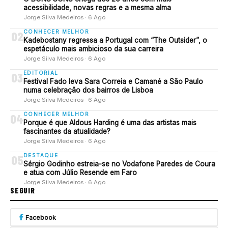
acessibilidade, novas regras e a mesma alma
Jorge Silva Medeiros · 6 Ago
CONHECER MELHOR
02
Kadebostany regressa a Portugal com “The Outsider”, o
espetáculo mais ambicioso da sua carreira
Jorge Silva Medeiros · 6 Ago
EDITORIAL
03
Festival Fado leva Sara Correia e Camané a São Paulo
numa celebração dos bairros de Lisboa
Jorge Silva Medeiros · 6 Ago
CONHECER MELHOR
04
Porque é que Aldous Harding é uma das artistas mais
fascinantes da atualidade?
Jorge Silva Medeiros · 6 Ago
DESTAQUE
05
Sérgio Godinho estreia-se no Vodafone Paredes de Coura
e atua com Júlio Resende em Faro
Jorge Silva Medeiros · 6 Ago
SEGUIR
Facebook