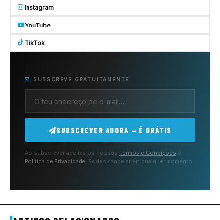
Instagram
YouTube
TikTok
SUBSCREVE GRATUITAMENTE
SUBSCREVER AGORA — É GRÁTIS
Ao subscrever aceitas os nossos
Termos e Condições
e
Política de Privacidade
. Podes cancelar em qualquer momento.