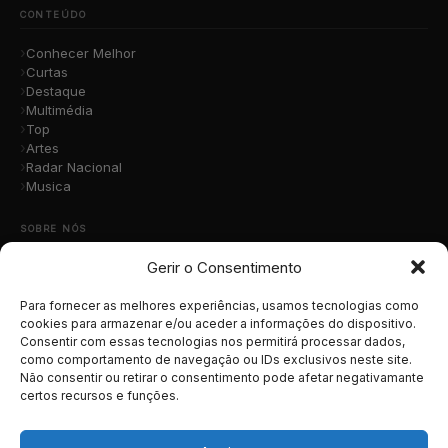
CONTEÚDO
Conhecer Melhor
Curtas
Destaque
Multimédia
Top
Artes
Radar Nacional
Musica
SOBRE NÓS
Gerir o Consentimento
Quem Somos
A Nossa Equipa
Contacto
Para fornecer as melhores experiências, usamos tecnologias como
Submete a Tua Música
cookies para armazenar e/ou aceder a informações do dispositivo.
Consentir com essas tecnologias nos permitirá processar dados,
Publicidade
como comportamento de navegação ou IDs exclusivos neste site.
Apoiar o Projeto
Não consentir ou retirar o consentimento pode afetar negativamante
certos recursos e funções.
LEGAL
Termos e Condições