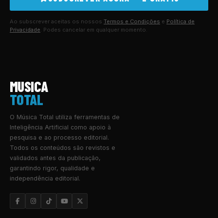
Ao subscrever aceitas os nossos
Termos e Condições
e
Política de
Privacidade
. Podes cancelar em qualquer momento.
MUSICA
TOTAL
O Música Total utiliza ferramentas de
Inteligência Artificial como apoio à
pesquisa e ao processo editorial.
Todos os conteúdos são revistos e
validados antes da publicação,
garantindo rigor, qualidade e
independência editorial.