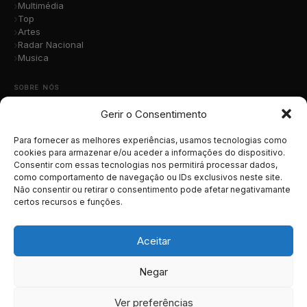
Multimédia
Top
Artes
Radar Nacional
Musica
SOBRE NÓS
Gerir o Consentimento
Quem Somos
A Nossa Equipa
Contacto
Para fornecer as melhores experiências, usamos tecnologias como
Submete a Tua Música
cookies para armazenar e/ou aceder a informações do dispositivo.
Consentir com essas tecnologias nos permitirá processar dados,
Publicidade
como comportamento de navegação ou IDs exclusivos neste site.
Apoiar o Projeto
Não consentir ou retirar o consentimento pode afetar negativamante
certos recursos e funções.
LEGAL
Termos e Condições
Aceitar
Política de Cookies
Política de Privacidade
Negar
RGPD
Ver preferências