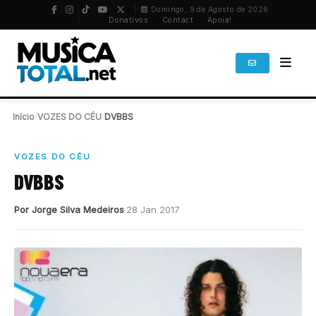
Domingo, 9 de Agosto de 2026
PT
/
EN
Donativos
Contact
Apoia!
Início
/
VOZES DO CÉU
/
DVBBS
VOZES DO CÉU
DVBBS
Por Jorge Silva Medeiros
28 Jan 2017