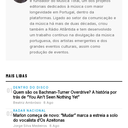
e fundador do Música Total, um dos projetos
editoriais dedicados à música com maior
longevidade em Portugal, dentro da
plataformas. Ligado ao setor da comunicação e
da música há mais de duas décadas, criou
também a Rádio Atlântida e tem desenvolvido
um trabalho contínuo na divulgação da música
portuguesa, dos artistas emergentes e dos
grandes eventos culturais, assim como
produção de eventos.
MAIS LIDAS
DENTRO DO DISCO
01
Quem são os Bachman-Turner Overdrive? A história por
trás de “You Ain’t Seen Nothing Yet”
Beatriz Ambrósio · 8 Ago
RADAR NACIONAL
02
Marlon começa de novo: “Mudar” marca a estreia a solo
do vocalista d’Os Azeitonas
Jorge Silva Medeiros · 8 Ago