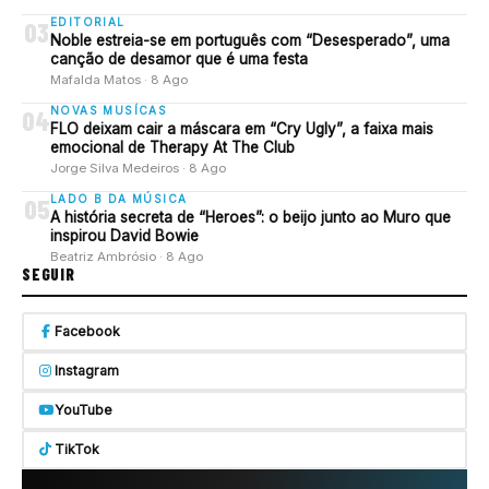
EDITORIAL
03
Noble estreia-se em português com “Desesperado”, uma
canção de desamor que é uma festa
Mafalda Matos · 8 Ago
NOVAS MUSÍCAS
04
FLO deixam cair a máscara em “Cry Ugly”, a faixa mais
emocional de Therapy At The Club
Jorge Silva Medeiros · 8 Ago
LADO B DA MÚSICA
05
A história secreta de “Heroes”: o beijo junto ao Muro que
inspirou David Bowie
Beatriz Ambrósio · 8 Ago
SEGUIR
Facebook
Instagram
YouTube
TikTok