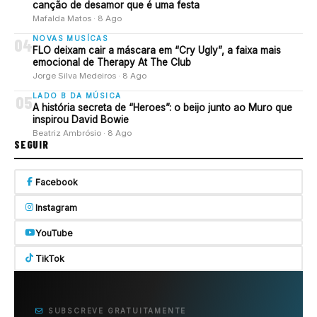
canção de desamor que é uma festa
Mafalda Matos · 8 Ago
NOVAS MUSÍCAS
04
FLO deixam cair a máscara em “Cry Ugly”, a faixa mais
emocional de Therapy At The Club
Jorge Silva Medeiros · 8 Ago
LADO B DA MÚSICA
05
A história secreta de “Heroes”: o beijo junto ao Muro que
inspirou David Bowie
Beatriz Ambrósio · 8 Ago
SEGUIR
Facebook
Instagram
YouTube
TikTok
SUBSCREVE GRATUITAMENTE