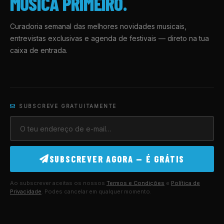
MÚSICA PRIMEIRO.
Curadoria semanal das melhores novidades musicais,
entrevistas exclusivas e agenda de festivais — direto na tua
caixa de entrada.
SUBSCREVE GRATUITAMENTE
SUBSCREVER AGORA — É GRÁTIS
Ao subscrever aceitas os nossos
Termos e Condições
e
Política de
Privacidade
. Podes cancelar em qualquer momento.