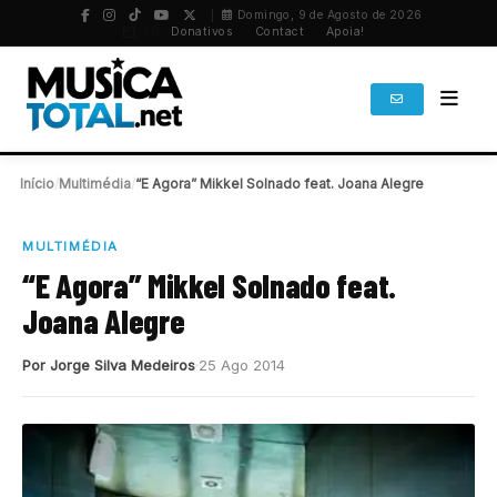
Domingo, 9 de Agosto de 2026
PT
/
EN
Donativos
Contact
Apoia!
Início
/
Multimédia
/
“E Agora” Mikkel Solnado feat. Joana Alegre
MULTIMÉDIA
“E Agora” Mikkel Solnado feat.
Joana Alegre
Por Jorge Silva Medeiros
25 Ago 2014