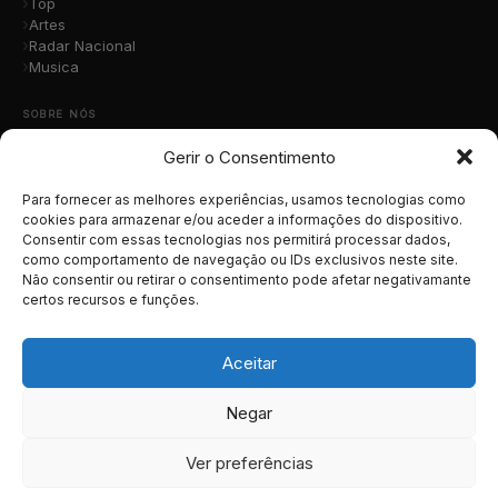
Top
Artes
Radar Nacional
Musica
SOBRE NÓS
Gerir o Consentimento
Quem Somos
A Nossa Equipa
Contacto
Para fornecer as melhores experiências, usamos tecnologias como
Submete a Tua Música
cookies para armazenar e/ou aceder a informações do dispositivo.
Consentir com essas tecnologias nos permitirá processar dados,
Publicidade
como comportamento de navegação ou IDs exclusivos neste site.
Apoiar o Projeto
Não consentir ou retirar o consentimento pode afetar negativamante
certos recursos e funções.
LEGAL
Termos e Condições
Aceitar
Política de Cookies
Política de Privacidade
Negar
RGPD
Ver preferências
© 2026 MusicaTotal.net — Todos os direitos reservados.