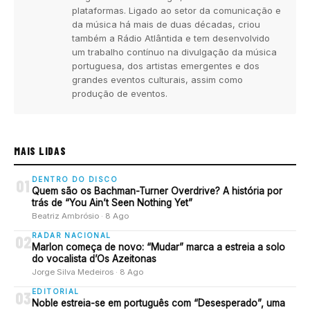
plataformas. Ligado ao setor da comunicação e
da música há mais de duas décadas, criou
também a Rádio Atlântida e tem desenvolvido
um trabalho contínuo na divulgação da música
portuguesa, dos artistas emergentes e dos
grandes eventos culturais, assim como
produção de eventos.
MAIS LIDAS
DENTRO DO DISCO
01
Quem são os Bachman-Turner Overdrive? A história por
trás de “You Ain’t Seen Nothing Yet”
Beatriz Ambrósio · 8 Ago
RADAR NACIONAL
02
Marlon começa de novo: “Mudar” marca a estreia a solo
do vocalista d’Os Azeitonas
Jorge Silva Medeiros · 8 Ago
EDITORIAL
03
Noble estreia-se em português com “Desesperado”, uma