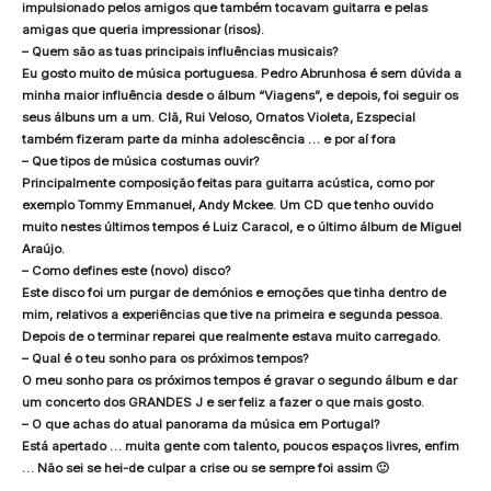
impulsionado pelos amigos que também tocavam guitarra e pelas
amigas que queria impressionar (risos).
– Quem são as tuas principais influências musicais?
Eu gosto muito de música portuguesa. Pedro Abrunhosa é sem dúvida a
minha maior influência desde o álbum “Viagens”, e depois, foi seguir os
seus álbuns um a um. Clã, Rui Veloso, Ornatos Violeta, Ezspecial
também fizeram parte da minha adolescência … e por aí fora
– Que tipos de música costumas ouvir?
Principalmente composição feitas para guitarra acústica, como por
exemplo Tommy Emmanuel, Andy Mckee. Um CD que tenho ouvido
muito nestes últimos tempos é Luiz Caracol, e o último álbum de Miguel
Araújo.
– Como defines este (novo) disco?
Este disco foi um purgar de demónios e emoções que tinha dentro de
mim, relativos a experiências que tive na primeira e segunda pessoa.
Depois de o terminar reparei que realmente estava muito carregado.
– Qual é o teu sonho para os próximos tempos?
O meu sonho para os próximos tempos é gravar o segundo álbum e dar
um concerto dos GRANDES J e ser feliz a fazer o que mais gosto.
– O que achas do atual panorama da música em Portugal?
Está apertado … muita gente com talento, poucos espaços livres, enfim
… Não sei se hei-de culpar a crise ou se sempre foi assim 🙂