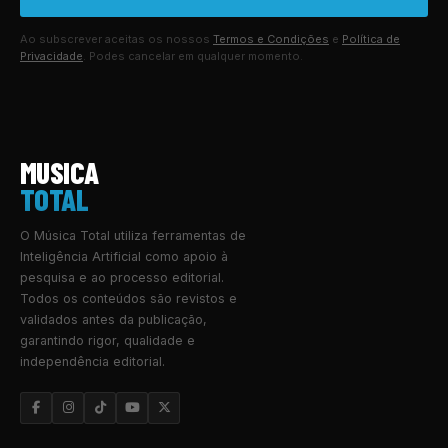
Ao subscrever aceitas os nossos
Termos e Condições
e
Política de
Privacidade
. Podes cancelar em qualquer momento.
MUSICA
TOTAL
O Música Total utiliza ferramentas de
Inteligência Artificial como apoio à
pesquisa e ao processo editorial.
Todos os conteúdos são revistos e
validados antes da publicação,
garantindo rigor, qualidade e
independência editorial.