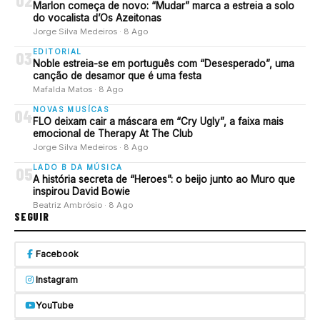
02
Marlon começa de novo: “Mudar” marca a estreia a solo
do vocalista d’Os Azeitonas
Jorge Silva Medeiros · 8 Ago
EDITORIAL
03
Noble estreia-se em português com “Desesperado”, uma
canção de desamor que é uma festa
Mafalda Matos · 8 Ago
NOVAS MUSÍCAS
04
FLO deixam cair a máscara em “Cry Ugly”, a faixa mais
emocional de Therapy At The Club
Jorge Silva Medeiros · 8 Ago
LADO B DA MÚSICA
05
A história secreta de “Heroes”: o beijo junto ao Muro que
inspirou David Bowie
Beatriz Ambrósio · 8 Ago
SEGUIR
Facebook
Instagram
YouTube