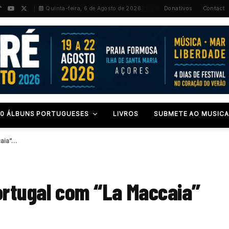
PT
/
EN
Quinta-feira, 6 de Agosto de 2026
Donativos
Contact
00 ÁLBUNS PORTUGUESES
LIVROS
SUBMETE AO MUSICA
caia”…
ortugal com “La Maccaia”