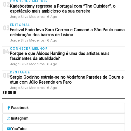
CONHECER MELHOR
02
Kadebostany regressa a Portugal com “The Outsider”, o
espetáculo mais ambicioso da sua carreira
Jorge Silva Medeiros · 6 Ago
EDITORIAL
03
Festival Fado leva Sara Correia e Camané a São Paulo numa
celebração dos bairros de Lisboa
Jorge Silva Medeiros · 6 Ago
CONHECER MELHOR
04
Porque é que Aldous Harding é uma das artistas mais
fascinantes da atualidade?
Jorge Silva Medeiros · 6 Ago
DESTAQUE
05
Sérgio Godinho estreia-se no Vodafone Paredes de Coura e
atua com Júlio Resende em Faro
Jorge Silva Medeiros · 6 Ago
SEGUIR
Facebook
Instagram
YouTube