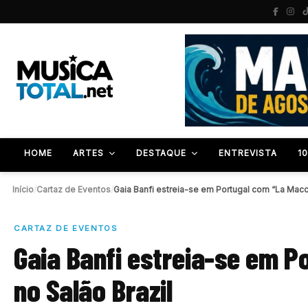
HOME
ARTES
DESTAQUE
ENTREVISTA
1
Início
/
Cartaz de Eventos
/
Gaia Banfi estreia-se em Portugal com “La Mac
CARTAZ DE EVENTOS
Gaia Banfi estreia-se em P
no Salão Brazil