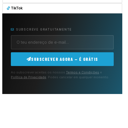
TikTok
SUBSCREVE GRATUITAMENTE
SUBSCREVER AGORA — É GRÁTIS
Ao subscrever aceitas os nossos
Termos e Condições
e
Política de Privacidade
. Podes cancelar em qualquer momento.