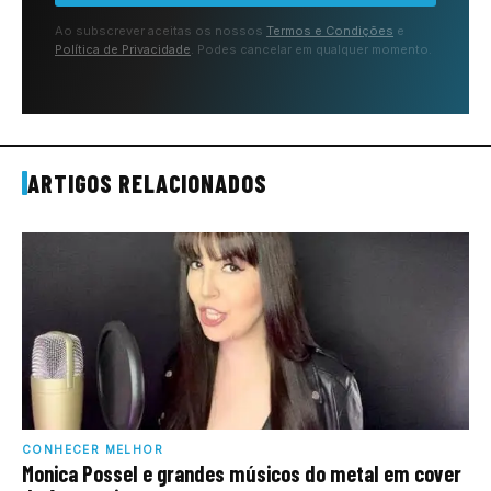
Ao subscrever aceitas os nossos
Termos e Condições
e
Política de Privacidade
. Podes cancelar em qualquer momento.
ARTIGOS RELACIONADOS
CONHECER MELHOR
Monica Possel e grandes músicos do metal em cover