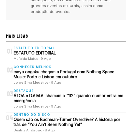
grandes eventos culturais, assim como
produção de eventos.
MAIS LIDAS
ESTATUTO EDITORIAL
01
ESTATUTO EDITORIAL
Mafalda Matos · 9 Ago
CONHECER MELHOR
02
maya ongaku chegam a Portugal com Nothing Space
Music: Porto e Lisboa em outubro
Jorge Silva Medeiros · 9 Ago
DESTAQUE
03
ÁTOA e D.A.M.A. chamam o “112” quando o amor entra em
emergência
Jorge Silva Medeiros · 9 Ago
DENTRO DO DISCO
04
Quem são os Bachman-Turner Overdrive? A história por
trás de “You Ain’t Seen Nothing Yet”
Beatriz Ambrósio · 8 Ago