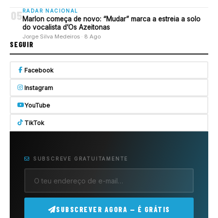
RADAR NACIONAL
05
Marlon começa de novo: “Mudar” marca a estreia a solo
do vocalista d’Os Azeitonas
Jorge Silva Medeiros · 8 Ago
SEGUIR
Facebook
Instagram
YouTube
TikTok
SUBSCREVE GRATUITAMENTE
SUBSCREVER AGORA — É GRÁTIS