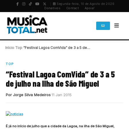
Segunda-feira, 10 de Agosto de 2026
PT
/
EN
Donativos
Contact
Apoia!
Início
/
Top
/
“Festival Lagoa ComVida” de 3 a 5 de…
TOP
“Festival Lagoa ComVida” de 3 a 5
de julho na Ilha de São Miguel
Por Jorge Silva Medeiros
11 Jan 2015
É já no início de julho que a cidade da Lagoa, na ilha de São Miguel,