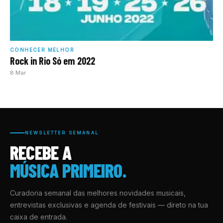
CONHECER MELHOR
Rock in Rio Só em 2022
8 Mar
NEWSLETTER SEMANAL
RECEBE A
MÚSICA PRIMEIRO.
Curadoria semanal das melhores novidades musicais,
entrevistas exclusivas e agenda de festivais — direto na tua
caixa de entrada.