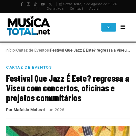
Sexta-feira, 7 de Agosto de 2026
PT
/
EN
Donativos
Contact
Apoia!
Início
/
Cartaz de Eventos
/
Festival Que Jazz É Este? regressa a Viseu…
CARTAZ DE EVENTOS
Festival Que Jazz É Este? regressa a
Viseu com concertos, oficinas e
projetos comunitários
Por Mafalda Matos
4 Jun 2026