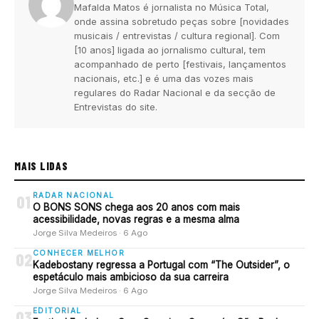
Mafalda Matos é jornalista no Música Total,
onde assina sobretudo peças sobre [novidades
musicais / entrevistas / cultura regional]. Com
[10 anos] ligada ao jornalismo cultural, tem
acompanhado de perto [festivais, lançamentos
nacionais, etc.] e é uma das vozes mais
regulares do Radar Nacional e da secção de
Entrevistas do site.
MAIS LIDAS
RADAR NACIONAL
01
O BONS SONS chega aos 20 anos com mais
acessibilidade, novas regras e a mesma alma
Jorge Silva Medeiros · 6 Ago
CONHECER MELHOR
02
Kadebostany regressa a Portugal com “The Outsider”, o
espetáculo mais ambicioso da sua carreira
Jorge Silva Medeiros · 6 Ago
EDITORIAL
03