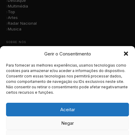
Destaque
Multimédia
Top
Artes
Radar Nacional
Musica
SOBRE NÓS
Gerir o Consentimento
Quem Somos
A Nossa Equipa
Contacto
Para fornecer as melhores experiências, usamos tecnologias como
Submete a Tua Música
cookies para armazenar e/ou aceder a informações do dispositivo.
Consentir com essas tecnologias nos permitirá processar dados,
Publicidade
como comportamento de navegação ou IDs exclusivos neste site.
Apoiar o Projeto
Não consentir ou retirar o consentimento pode afetar negativamante
certos recursos e funções.
LEGAL
Termos e Condições
Aceitar
Política de Cookies
Política de Privacidade
Negar
RGPD