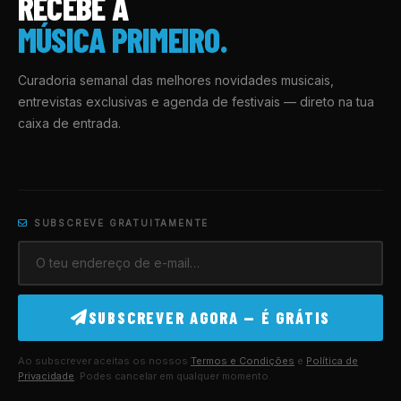
RECEBE A
MÚSICA PRIMEIRO.
Curadoria semanal das melhores novidades musicais,
entrevistas exclusivas e agenda de festivais — direto na tua
caixa de entrada.
SUBSCREVE GRATUITAMENTE
SUBSCREVER AGORA — É GRÁTIS
Ao subscrever aceitas os nossos
Termos e Condições
e
Política de
Privacidade
. Podes cancelar em qualquer momento.