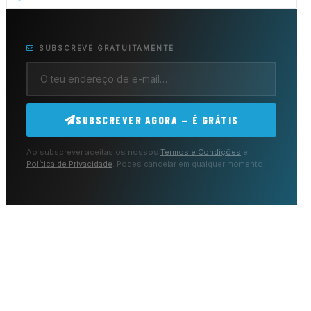
SUBSCREVE GRATUITAMENTE
SUBSCREVER AGORA — É GRÁTIS
Ao subscrever aceitas os nossos
Termos e Condições
e
Política de Privacidade
. Podes cancelar em qualquer momento.