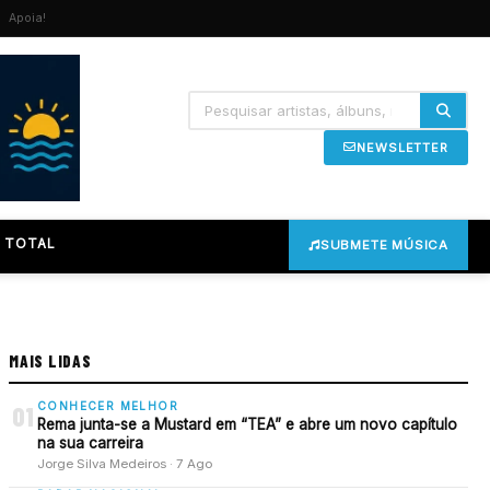
Apoia!
NEWSLETTER
 TOTAL
SUBMETE MÚSICA
MAIS LIDAS
CONHECER MELHOR
01
Rema junta-se a Mustard em “TEA” e abre um novo capítulo
na sua carreira
Jorge Silva Medeiros · 7 Ago