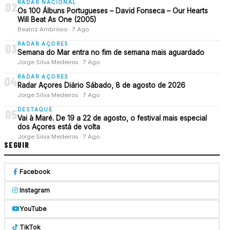
RADAR NACIONAL
02
Os 100 Álbuns Portugueses – David Fonseca – Our Hearts
Will Beat As One (2005)
Beatriz Ambrósio · 7 Ago
RADAR AÇORES
03
Semana do Mar entra no fim de semana mais aguardado
Jorge Silva Medeiros · 7 Ago
RADAR AÇORES
04
Radar Açores Diário Sábado, 8 de agosto de 2026
Jorge Silva Medeiros · 7 Ago
DESTAQUE
05
Vai à Maré. De 19 a 22 de agosto, o festival mais especial
dos Açores está de volta
Jorge Silva Medeiros · 7 Ago
SEGUIR
Facebook
Instagram
YouTube
TikTok