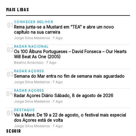
MAIS LIDAS
CONHECER MELHOR
01
Rema junta-se a Mustard em “TEA” e abre um novo
capítulo na sua carreira
Jorge Silva Medeiros · 7 Ago
RADAR NACIONAL
02
Os 100 Álbuns Portugueses – David Fonseca – Our Hearts
Will Beat As One (2005)
Beatriz Ambrósio · 7 Ago
RADAR AÇORES
03
Semana do Mar entra no fim de semana mais aguardado
Jorge Silva Medeiros · 7 Ago
RADAR AÇORES
04
Radar Açores Diário Sábado, 8 de agosto de 2026
Jorge Silva Medeiros · 7 Ago
DESTAQUE
05
Vai à Maré. De 19 a 22 de agosto, o festival mais especial
dos Açores está de volta
Jorge Silva Medeiros · 7 Ago
SEGUIR