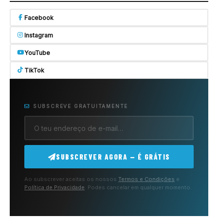
Facebook
Instagram
YouTube
TikTok
SUBSCREVE GRATUITAMENTE
SUBSCREVER AGORA — É GRÁTIS
Ao subscrever aceitas os nossos
Termos e Condições
e
Política de Privacidade
. Podes cancelar em qualquer momento.