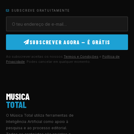
SUBSCREVE GRATUITAMENTE
SUBSCREVER AGORA — É GRÁTIS
Ao subscrever aceitas os nossos
Termos e Condições
e
Política de
Privacidade
. Podes cancelar em qualquer momento.
MUSICA
TOTAL
O Música Total utiliza ferramentas de
Inteligência Artificial como apoio à
pesquisa e ao processo editorial.