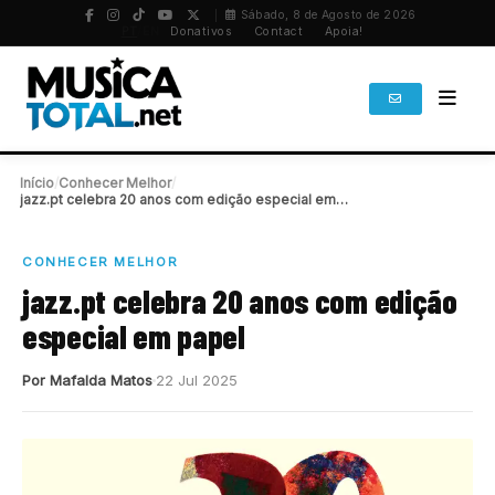
Sábado, 8 de Agosto de 2026
PT
/
EN
Donativos
Contact
Apoia!
Início
/
Conhecer Melhor
/
jazz.pt celebra 20 anos com edição especial em…
CONHECER MELHOR
jazz.pt celebra 20 anos com edição
especial em papel
Por Mafalda Matos
22 Jul 2025