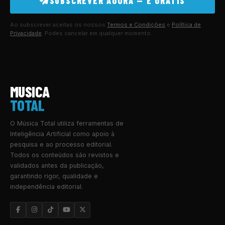
SUBSCREVER AGORA — É GRÁTIS
Ao subscrever aceitas os nossos
Termos e Condições
e
Política de
Privacidade
. Podes cancelar em qualquer momento.
MUSICA
TOTAL
O Música Total utiliza ferramentas de
Inteligência Artificial como apoio à
pesquisa e ao processo editorial.
Todos os conteúdos são revistos e
validados antes da publicação,
garantindo rigor, qualidade e
independência editorial.