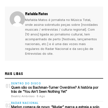
Mafalda Matos
Mafalda Matos é jornalista no Música Total,
onde assina sobretudo peças sobre [novidades
musicais / entrevistas / cultura regional]. Com
[10 anos] ligada ao jornalismo cultural, tem
acompanhado de perto [festivais, lançamentos
nacionais, etc.] e é uma das vozes mais
regulares do Radar Nacional e da secção de
Entrevistas do site.
MAIS LIDAS
DENTRO DO DISCO
01
Quem são os Bachman-Turner Overdrive? A história por
trás de “You Ain’t Seen Nothing Yet”
Beatriz Ambrósio · 8 Ago
RADAR NACIONAL
02
Marlon começa de novo: “Mudar” marca a estreia a solo