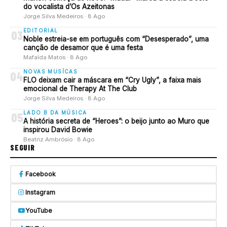
do vocalista d’Os Azeitonas
Jorge Silva Medeiros · 8 Ago
EDITORIAL
03
Noble estreia-se em português com “Desesperado”, uma
canção de desamor que é uma festa
Mafalda Matos · 8 Ago
NOVAS MUSÍCAS
04
FLO deixam cair a máscara em “Cry Ugly”, a faixa mais
emocional de Therapy At The Club
Jorge Silva Medeiros · 8 Ago
LADO B DA MÚSICA
05
A história secreta de “Heroes”: o beijo junto ao Muro que
inspirou David Bowie
Beatriz Ambrósio · 8 Ago
SEGUIR
Facebook
Instagram
YouTube