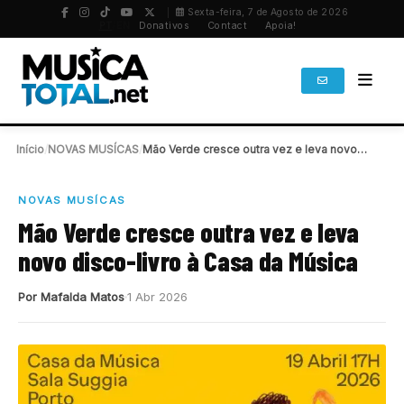
Sexta-feira, 7 de Agosto de 2026
PT
/
EN
Donativos
Contact
Apoia!
Início
/
NOVAS MUSÍCAS
/
Mão Verde cresce outra vez e leva novo…
NOVAS MUSÍCAS
Mão Verde cresce outra vez e leva
novo disco-livro à Casa da Música
Por Mafalda Matos
1 Abr 2026