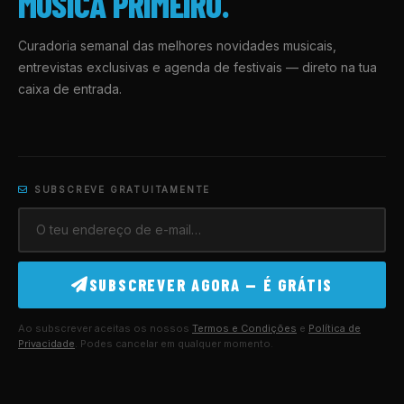
MÚSICA PRIMEIRO.
Curadoria semanal das melhores novidades musicais,
entrevistas exclusivas e agenda de festivais — direto na tua
caixa de entrada.
SUBSCREVE GRATUITAMENTE
SUBSCREVER AGORA — É GRÁTIS
Ao subscrever aceitas os nossos
Termos e Condições
e
Política de
Privacidade
. Podes cancelar em qualquer momento.