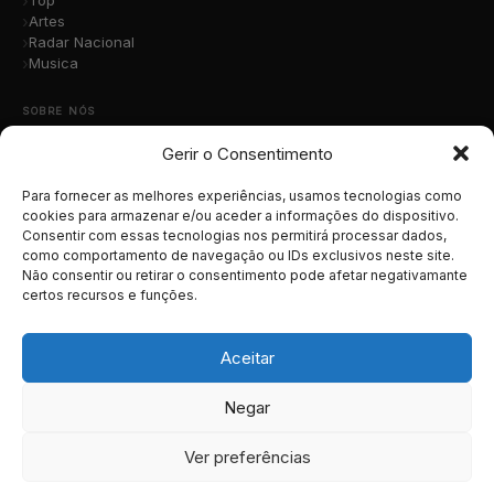
Top
Artes
Radar Nacional
Musica
SOBRE NÓS
Gerir o Consentimento
Quem Somos
A Nossa Equipa
Contacto
Para fornecer as melhores experiências, usamos tecnologias como
Submete a Tua Música
cookies para armazenar e/ou aceder a informações do dispositivo.
Consentir com essas tecnologias nos permitirá processar dados,
Publicidade
como comportamento de navegação ou IDs exclusivos neste site.
Apoiar o Projeto
Não consentir ou retirar o consentimento pode afetar negativamante
certos recursos e funções.
LEGAL
Termos e Condições
Aceitar
Política de Cookies
Política de Privacidade
Negar
RGPD
Ver preferências
© 2026 MusicaTotal.net — Todos os direitos reservados.