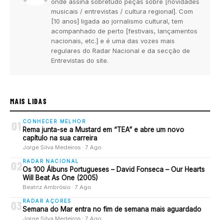
onde assina sobretudo peças sobre [novidades
musicais / entrevistas / cultura regional]. Com
[10 anos] ligada ao jornalismo cultural, tem
acompanhado de perto [festivais, lançamentos
nacionais, etc.] e é uma das vozes mais
regulares do Radar Nacional e da secção de
Entrevistas do site.
MAIS LIDAS
CONHECER MELHOR
01
Rema junta-se a Mustard em “TEA” e abre um novo
capítulo na sua carreira
Jorge Silva Medeiros · 7 Ago
RADAR NACIONAL
02
Os 100 Álbuns Portugueses – David Fonseca – Our Hearts
Will Beat As One (2005)
Beatriz Ambrósio · 7 Ago
RADAR AÇORES
03
Semana do Mar entra no fim de semana mais aguardado
Jorge Silva Medeiros · 7 Ago