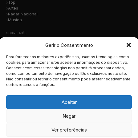
Top
Artes
Radar Nacional
Musica
SOBRE NÓS
Gerir o Consentimento
Quem Somos
A Nossa Equipa
Contacto
Para fornecer as melhores experiências, usamos tecnologias como
Submete a Tua Música
cookies para armazenar e/ou aceder a informações do dispositivo.
Consentir com essas tecnologias nos permitirá processar dados,
Publicidade
como comportamento de navegação ou IDs exclusivos neste site.
Apoiar o Projeto
Não consentir ou retirar o consentimento pode afetar negativamante
certos recursos e funções.
LEGAL
Termos e Condições
Aceitar
Política de Cookies
Política de Privacidade
Negar
RGPD
Ver preferências