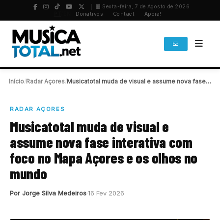
Sexta-feira, 7 de Agosto de 2026
PT
/
EN
Donativos
Contact
Apoia!
Início
/
Radar Açores
/
Musicatotal muda de visual e assume nova fase…
RADAR AÇORES
Musicatotal muda de visual e
assume nova fase interativa com
foco no Mapa Açores e os olhos no
mundo
Por Jorge Silva Medeiros
16 Fev 2026