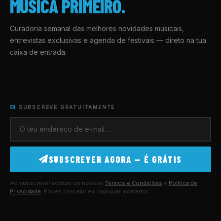
MÚSICA PRIMEIRO.
Curadoria semanal das melhores novidades musicais,
entrevistas exclusivas e agenda de festivais — direto na tua
caixa de entrada.
SUBSCREVE GRATUITAMENTE
SUBSCREVER AGORA — É GRÁTIS
Ao subscrever aceitas os nossos
Termos e Condições
e
Política de
Privacidade
. Podes cancelar em qualquer momento.