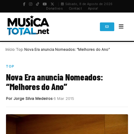
Sábado, 8 de Agosto de 2026
PT
/
EN
Donativos
Contact
Apoia!
Início
/
Top
/
Nova Era anuncia Nomeados: “Melhores do Ano”
TOP
Nova Era anuncia Nomeados:
“Melhores do Ano”
Por Jorge Silva Medeiros
6 Mar 2015