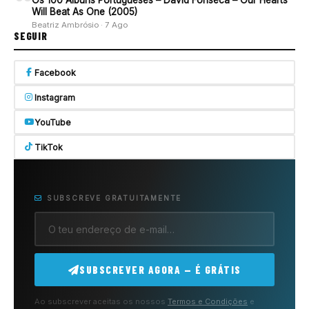
Os 100 Álbuns Portugueses – David Fonseca – Our Hearts
Will Beat As One (2005)
Beatriz Ambrósio · 7 Ago
SEGUIR
Facebook
Instagram
YouTube
TikTok
SUBSCREVE GRATUITAMENTE
SUBSCREVER AGORA — É GRÁTIS
Ao subscrever aceitas os nossos
Termos e Condições
e