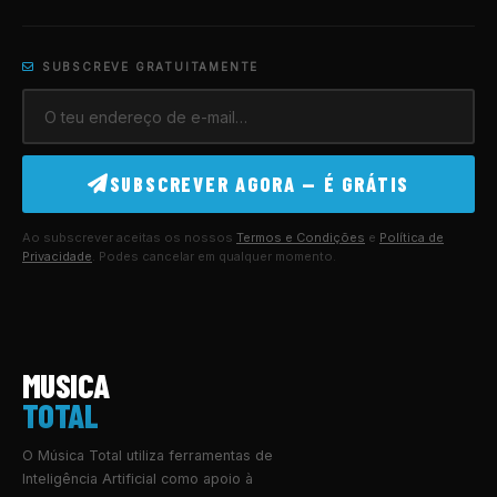
SUBSCREVE GRATUITAMENTE
SUBSCREVER AGORA — É GRÁTIS
Ao subscrever aceitas os nossos
Termos e Condições
e
Política de
Privacidade
. Podes cancelar em qualquer momento.
MUSICA
TOTAL
O Música Total utiliza ferramentas de
Inteligência Artificial como apoio à