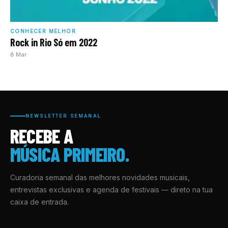
CONHECER MELHOR
Rock in Rio Só em 2022
8 Mar
NEWSLETTER SEMANAL
RECEBE A
MÚSICA PRIMEIRO.
Curadoria semanal das melhores novidades musicais,
entrevistas exclusivas e agenda de festivais — direto na tua
caixa de entrada.