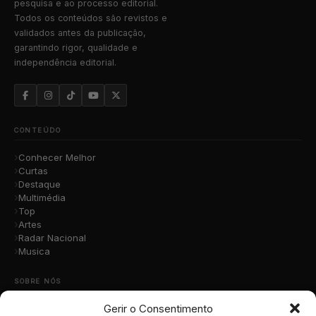
pesquisa e ao processo editorial.
Todos os conteúdos são revistos e
validados antes da publicação,
garantindo rigor, qualidade e
independência editorial.
CONTEÚDO
Conhecer Melhor
Curtas
Destaque
Multimédia
Top
Artes
Radar Nacional
Musica
SOBRE NÓS
Gerir o Consentimento
Quem Somos