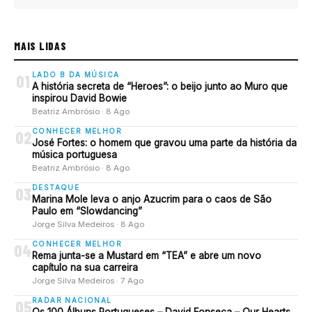
MAIS LIDAS
LADO B DA MÚSICA
01
A história secreta de “Heroes”: o beijo junto ao Muro que
inspirou David Bowie
Beatriz Ambrósio · 8 Ago
CONHECER MELHOR
02
José Fortes: o homem que gravou uma parte da história da
música portuguesa
Beatriz Ambrósio · 8 Ago
DESTAQUE
03
Marina Mole leva o anjo Azucrim para o caos de São
Paulo em “Slowdancing”
Jorge Silva Medeiros · 8 Ago
CONHECER MELHOR
04
Rema junta-se a Mustard em “TEA” e abre um novo
capítulo na sua carreira
Jorge Silva Medeiros · 7 Ago
RADAR NACIONAL
05