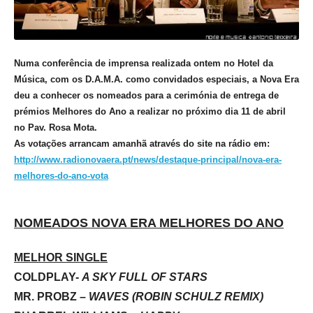
Numa conferência de imprensa realizada ontem no Hotel da
Música, com os D.A.M.A. como convidados especiais, a Nova Era
deu a conhecer os nomeados para a cerimónia de entrega de
prémios Melhores do Ano a realizar no próximo dia 11 de abril
no Pav. Rosa Mota.
As votações arrancam amanhã através do site na rádio em:
http://www.radionovaera.pt/
news/destaque-principal/nova-
era-
melhores-do-ano-vota
NOMEADOS NOVA ERA MELHORES DO ANO
MELHOR SINGLE
COLDPLAY-
A SKY FULL OF STARS
MR. PROBZ –
WAVES (ROBIN SCHULZ REMIX)