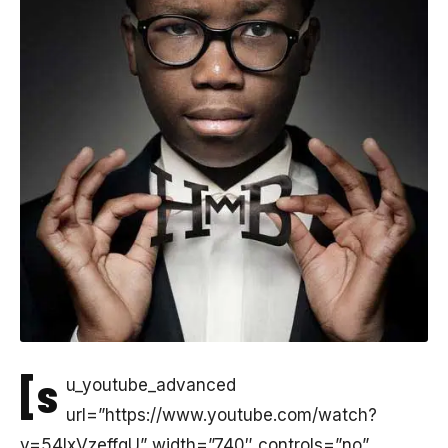
[s
u_youtube_advanced
url=”https://www.youtube.com/watch?
v=54lxVzeffqU” width=”740″ controls=”no”