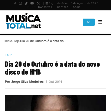
Segunda-feira, 10 de Agosto de 2026
PT
/
EN
Donativos
Contact
Apoia!
Início
/
Top
/
Dia 20 de Outubro é a data do…
TOP
Dia 20 de Outubro é a data do novo
disco de HMB
Por Jorge Silva Medeiros
15 Out 2014