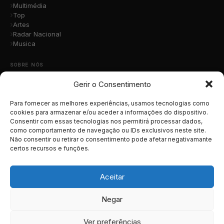
Multimédia
Top
Artes
Radar Nacional
Musica
SOBRE NÓS
Gerir o Consentimento
Quem Somos
A Nossa Equipa
Contacto
Para fornecer as melhores experiências, usamos tecnologias como
Submete a Tua Música
cookies para armazenar e/ou aceder a informações do dispositivo.
Consentir com essas tecnologias nos permitirá processar dados,
Publicidade
como comportamento de navegação ou IDs exclusivos neste site.
Apoiar o Projeto
Não consentir ou retirar o consentimento pode afetar negativamante
certos recursos e funções.
LEGAL
Termos e Condições
Aceitar
Política de Cookies
Política de Privacidade
Negar
RGPD
Ver preferências