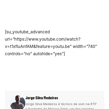
[su_youtube_advanced
url=”https://www.youtube.com/watch?
v=t1xfiuAnfAM&feature=youtu.be” width=”740″
controls=”no” autohide=”yes”]
Jorge Silva Medeiros
Jorge Silva Medeiros é técnico de som na RTP
e fundador do Música Total, um dos projetos