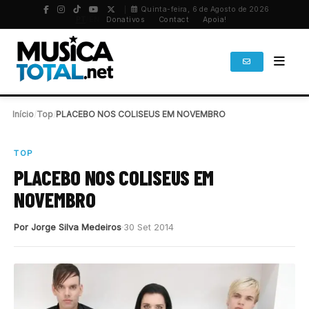
Quinta-feira, 6 de Agosto de 2026
PT
/
EN
Donativos
Contact
Apoia!
Início
/
Top
/
PLACEBO NOS COLISEUS EM NOVEMBRO
TOP
PLACEBO NOS COLISEUS EM
NOVEMBRO
Por Jorge Silva Medeiros
30 Set 2014