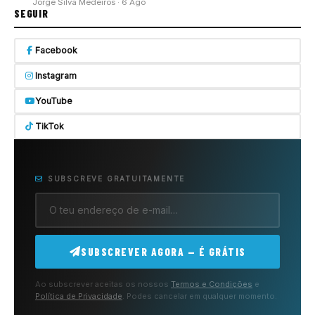
Jorge Silva Medeiros · 6 Ago
SEGUIR
Facebook
Instagram
YouTube
TikTok
SUBSCREVE GRATUITAMENTE
SUBSCREVER AGORA — É GRÁTIS
Ao subscrever aceitas os nossos
Termos e Condições
e
Política de Privacidade
. Podes cancelar em qualquer momento.