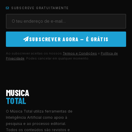
SUBSCREVE GRATUITAMENTE
SUBSCREVER AGORA — É GRÁTIS
Ao subscrever aceitas os nossos
Termos e Condições
e
Política de
Privacidade
. Podes cancelar em qualquer momento.
MUSICA
TOTAL
O Música Total utiliza ferramentas de
Inteligência Artificial como apoio à
pesquisa e ao processo editorial.
Todos os conteúdos são revistos e