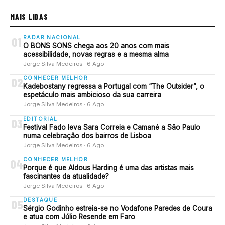
MAIS LIDAS
RADAR NACIONAL
01
O BONS SONS chega aos 20 anos com mais
acessibilidade, novas regras e a mesma alma
Jorge Silva Medeiros · 6 Ago
CONHECER MELHOR
02
Kadebostany regressa a Portugal com “The Outsider”, o
espetáculo mais ambicioso da sua carreira
Jorge Silva Medeiros · 6 Ago
EDITORIAL
03
Festival Fado leva Sara Correia e Camané a São Paulo
numa celebração dos bairros de Lisboa
Jorge Silva Medeiros · 6 Ago
CONHECER MELHOR
04
Porque é que Aldous Harding é uma das artistas mais
fascinantes da atualidade?
Jorge Silva Medeiros · 6 Ago
DESTAQUE
05
Sérgio Godinho estreia-se no Vodafone Paredes de Coura
e atua com Júlio Resende em Faro