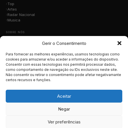
Top
Artes
Radar Nacional
Musica
SOBRE NÓS
Gerir o Consentimento
Quem Somos
A Nossa Equipa
Contacto
Para fornecer as melhores experiências, usamos tecnologias como
Submete a Tua Música
cookies para armazenar e/ou aceder a informações do dispositivo.
Consentir com essas tecnologias nos permitirá processar dados,
Publicidade
como comportamento de navegação ou IDs exclusivos neste site.
Apoiar o Projeto
Não consentir ou retirar o consentimento pode afetar negativamante
certos recursos e funções.
LEGAL
Termos e Condições
Aceitar
Política de Cookies
Política de Privacidade
Negar
RGPD
Ver preferências