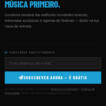
MÚSICA PRIMEIRO.
Curadoria semanal das melhores novidades musicais,
entrevistas exclusivas e agenda de festivais — direto na tua
caixa de entrada.
SUBSCREVE GRATUITAMENTE
SUBSCREVER AGORA — É GRÁTIS
Ao subscrever aceitas os nossos
Termos e Condições
e
Política de
Privacidade
. Podes cancelar em qualquer momento.