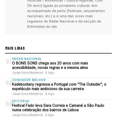
musicais / entrevistas / cultura regional]. Com
[10 anos] ligada ao jornalismo cultural, tem
acompanhado de perto [festivais, lançamentos
nacionais, etc.] e é uma das vozes mais
regulares do Radar Nacional e da secção de
Entrevistas do site.
MAIS LIDAS
RADAR NACIONAL
01
O BONS SONS chega aos 20 anos com mais
acessibilidade, novas regras e a mesma alma
Jorge Silva Medeiros · 6 Ago
CONHECER MELHOR
02
Kadebostany regressa a Portugal com “The Outsider”, o
espetáculo mais ambicioso da sua carreira
Jorge Silva Medeiros · 6 Ago
EDITORIAL
03
Festival Fado leva Sara Correia e Camané a São Paulo
numa celebração dos bairros de Lisboa
Jorge Silva Medeiros · 6 Ago