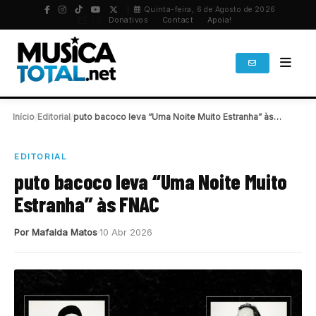
Quinta-feira, 6 de Agosto de 2026
PT
/
EN
Donativos
Contact
Apoia!
Início
/
Editorial
/
puto bacoco leva “Uma Noite Muito Estranha” às…
EDITORIAL
puto bacoco leva “Uma Noite Muito
Estranha” às FNAC
Por Mafalda Matos
10 Abr 2026