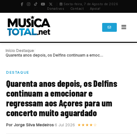
Sexta-feira, 7 de Agosto de 2026
PT
/
EN
Donativos
Contact
Apoia!
Início
/
Destaque
/
Quarenta anos depois, os Delfins continuam a emocionar…
DESTAQUE
Quarenta anos depois, os Delfins
continuam a emocionar e
regressam aos Açores para um
concerto muito aguardado
Por Jorge Silva Medeiros
6 Jul 2026
★★★★☆