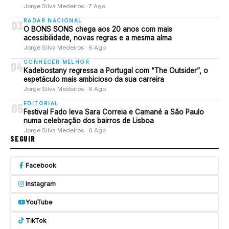
Jorge Silva Medeiros · 7 Ago
RADAR NACIONAL
03
O BONS SONS chega aos 20 anos com mais
acessibilidade, novas regras e a mesma alma
Jorge Silva Medeiros · 6 Ago
CONHECER MELHOR
04
Kadebostany regressa a Portugal com “The Outsider”, o
espetáculo mais ambicioso da sua carreira
Jorge Silva Medeiros · 6 Ago
EDITORIAL
05
Festival Fado leva Sara Correia e Camané a São Paulo
numa celebração dos bairros de Lisboa
Jorge Silva Medeiros · 6 Ago
SEGUIR
Facebook
Instagram
YouTube
TikTok