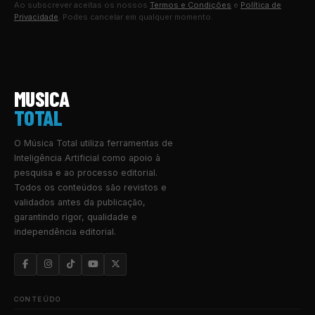
Ao subscrever aceitas os nossos
Termos e Condições
e
Política de
Privacidade
. Podes cancelar em qualquer momento.
MUSICA
TOTAL
O Música Total utiliza ferramentas de
Inteligência Artificial como apoio à
pesquisa e ao processo editorial.
Todos os conteúdos são revistos e
validados antes da publicação,
garantindo rigor, qualidade e
independência editorial.
CONTEÚDO