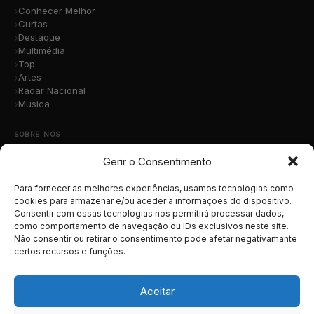
Conhecer Melhor
Curtas
Destaque
Multimédia
Top
Artes
Radar Nacional
Musica
SOBRE NÓS
Gerir o Consentimento
Quem Somos
A Nossa Equipa
Contacto
Para fornecer as melhores experiências, usamos tecnologias como
Submete a Tua Música
cookies para armazenar e/ou aceder a informações do dispositivo.
Consentir com essas tecnologias nos permitirá processar dados,
Publicidade
como comportamento de navegação ou IDs exclusivos neste site.
Apoiar o Projeto
Não consentir ou retirar o consentimento pode afetar negativamante
certos recursos e funções.
LEGAL
Termos e Condições
Aceitar
Política de Cookies
Política de Privacidade