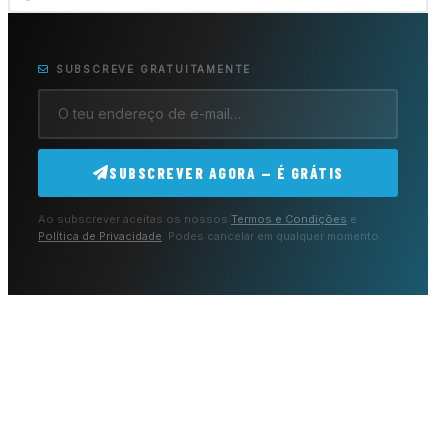
SUBSCREVE GRATUITAMENTE
SUBSCREVER AGORA — É GRÁTIS
Ao subscrever aceitas os nossos
Termos e Condições
e
Política de Privacidade
. Podes cancelar em qualquer momento.