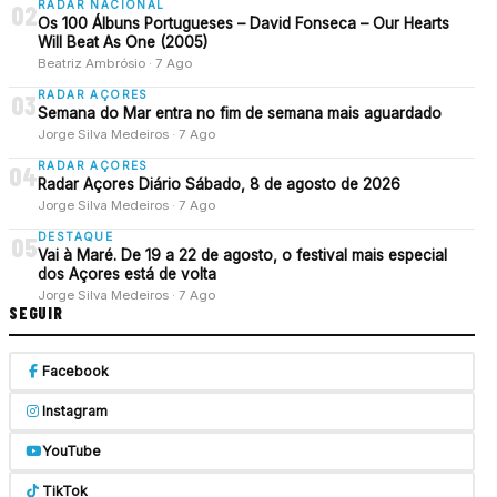
RADAR NACIONAL
02
Os 100 Álbuns Portugueses – David Fonseca – Our Hearts
Will Beat As One (2005)
Beatriz Ambrósio · 7 Ago
RADAR AÇORES
03
Semana do Mar entra no fim de semana mais aguardado
Jorge Silva Medeiros · 7 Ago
RADAR AÇORES
04
Radar Açores Diário Sábado, 8 de agosto de 2026
Jorge Silva Medeiros · 7 Ago
DESTAQUE
05
Vai à Maré. De 19 a 22 de agosto, o festival mais especial
dos Açores está de volta
Jorge Silva Medeiros · 7 Ago
SEGUIR
Facebook
Instagram
YouTube
TikTok