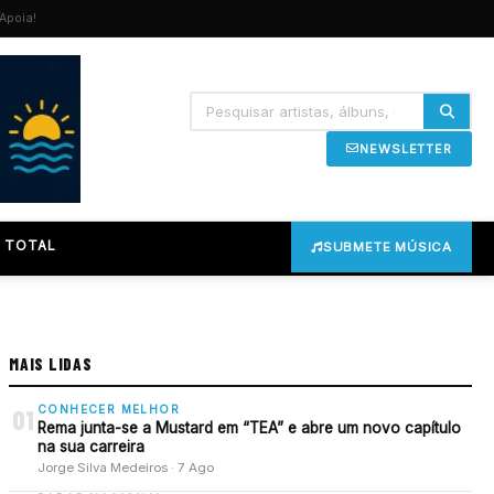
Apoia!
NEWSLETTER
 TOTAL
SUBMETE MÚSICA
MAIS LIDAS
CONHECER MELHOR
01
Rema junta-se a Mustard em “TEA” e abre um novo capítulo
na sua carreira
Jorge Silva Medeiros · 7 Ago