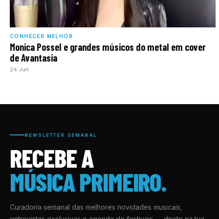
CONHECER MELHOR
Monica Possel e grandes músicos do metal em cover
de Avantasia
24 Jun
NEWSLETTER SEMANAL
RECEBE A
MÚSICA PRIMEIRO.
Curadoria semanal das melhores novidades musicais,
entrevistas exclusivas e agenda de festivais — direto na tua