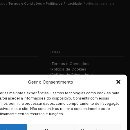
ossos
Termos e Condições
e
Política de Privacidade
. Podes cancelar em
LEGAL
Termos e Condições
Política de Cookies
Política de Privacidade
sica
RGPD
Gerir o Consentimento
cer as melhores experiências, usamos tecnologias como cookies para
e/ou aceder a informações do dispositivo. Consentir com essas
s nos permitirá processar dados, como comportamento de navegação
usivos neste site. Não consentir ou retirar o consentimento pode
tivamante certos recursos e funções.