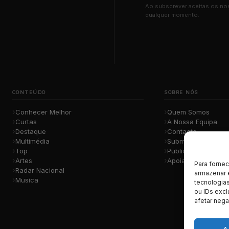
Ao subscrever aceitas os n
qualquer momento.
CONTEÚDO
SOBRE NÓS
Conhecer Melhor
Quem Somos
Curtas
A Nossa Equipa
Destaque
Contacto
Multimédia
Submete a Tua Mú
Top
Publicidade
Artes
Apoiar o Projeto
Para forne
Radar Nacional
armazenar 
Musica
tecnologia
ou IDs excl
afetar nega