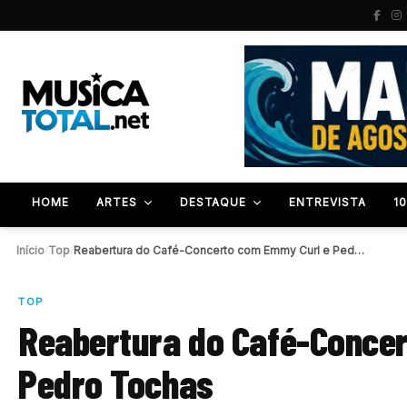
HOME
ARTES
DESTAQUE
ENTREVISTA
1
Início
/
Top
/
Reabertura do Café-Concerto com Emmy Curl e Pedro…
TOP
Reabertura do Café-Conce
Pedro Tochas