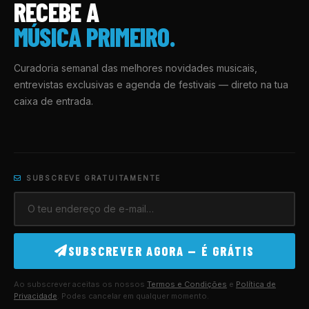
RECEBE A
MÚSICA PRIMEIRO.
Curadoria semanal das melhores novidades musicais,
entrevistas exclusivas e agenda de festivais — direto na tua
caixa de entrada.
SUBSCREVE GRATUITAMENTE
SUBSCREVER AGORA — É GRÁTIS
Ao subscrever aceitas os nossos
Termos e Condições
e
Política de
Privacidade
. Podes cancelar em qualquer momento.