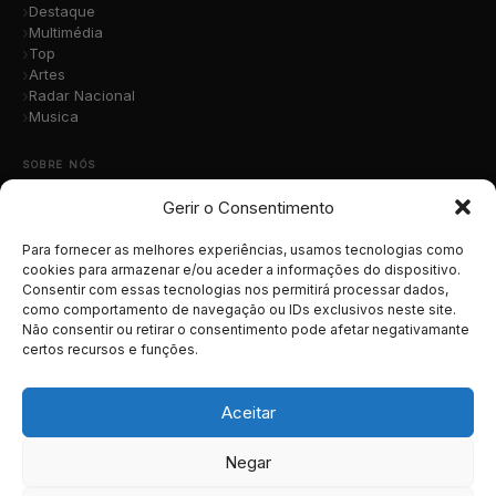
Destaque
Multimédia
Top
Artes
Radar Nacional
Musica
SOBRE NÓS
Gerir o Consentimento
Quem Somos
A Nossa Equipa
Contacto
Para fornecer as melhores experiências, usamos tecnologias como
Submete a Tua Música
cookies para armazenar e/ou aceder a informações do dispositivo.
Consentir com essas tecnologias nos permitirá processar dados,
Publicidade
como comportamento de navegação ou IDs exclusivos neste site.
Apoiar o Projeto
Não consentir ou retirar o consentimento pode afetar negativamante
certos recursos e funções.
LEGAL
Termos e Condições
Aceitar
Política de Cookies
Política de Privacidade
Negar
RGPD