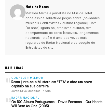
Mafalda Matos
Mafalda Matos é jornalista no Música Total,
onde assina sobretudo peças sobre [novidades
musicais / entrevistas / cultura regional]. Com
[10 anos] ligada ao jornalismo cultural, tem
acompanhado de perto [festivais, lançamentos
nacionais, etc.] e é uma das vozes mais
regulares do Radar Nacional e da secção de
Entrevistas do site.
MAIS LIDAS
CONHECER MELHOR
01
Rema junta-se a Mustard em “TEA” e abre um novo
capítulo na sua carreira
Jorge Silva Medeiros · 7 Ago
RADAR NACIONAL
02
Os 100 Álbuns Portugueses – David Fonseca – Our Hearts
Will Beat As One (2005)