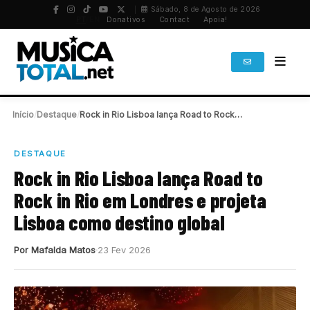
Sábado, 8 de Agosto de 2026
PT
/
EN
Donativos
Contact
Apoia!
Início
/
Destaque
/
Rock in Rio Lisboa lança Road to Rock…
DESTAQUE
Rock in Rio Lisboa lança Road to
Rock in Rio em Londres e projeta
Lisboa como destino global
Por Mafalda Matos
23 Fev 2026