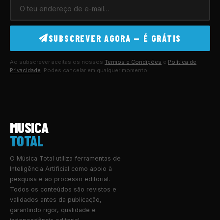
SUBSCREVER AGORA — É GRÁTIS
Ao subscrever aceitas os nossos
Termos e Condições
e
Política de
Privacidade
. Podes cancelar em qualquer momento.
MUSICA
TOTAL
O Música Total utiliza ferramentas de
Inteligência Artificial como apoio à
pesquisa e ao processo editorial.
Todos os conteúdos são revistos e
validados antes da publicação,
garantindo rigor, qualidade e