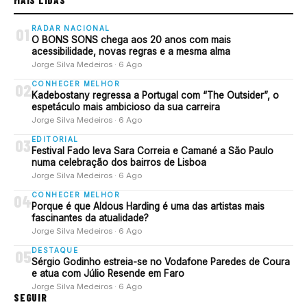
MAIS LIDAS
RADAR NACIONAL
01
O BONS SONS chega aos 20 anos com mais
acessibilidade, novas regras e a mesma alma
Jorge Silva Medeiros · 6 Ago
CONHECER MELHOR
02
Kadebostany regressa a Portugal com “The Outsider”, o
espetáculo mais ambicioso da sua carreira
Jorge Silva Medeiros · 6 Ago
EDITORIAL
03
Festival Fado leva Sara Correia e Camané a São Paulo
numa celebração dos bairros de Lisboa
Jorge Silva Medeiros · 6 Ago
CONHECER MELHOR
04
Porque é que Aldous Harding é uma das artistas mais
fascinantes da atualidade?
Jorge Silva Medeiros · 6 Ago
DESTAQUE
05
Sérgio Godinho estreia-se no Vodafone Paredes de Coura
e atua com Júlio Resende em Faro
Jorge Silva Medeiros · 6 Ago
SEGUIR