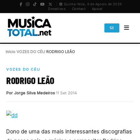
Quinta-feira, 6 de Agosto de 2026
PT
/
EN
Donativos
Contact
Apoia!
Início
/
VOZES DO CÉU
/
RODRIGO LEÃO
VOZES DO CÉU
RODRIGO LEÃO
Por Jorge Silva Medeiros
11 Set 2014
Dono de uma das mais interessantes discografias