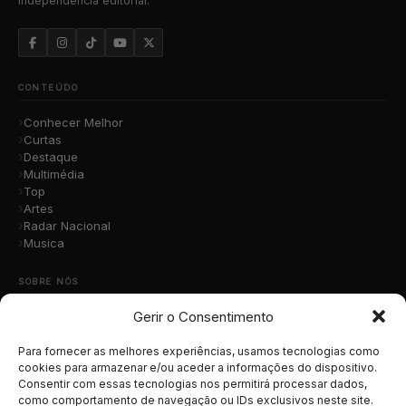
independência editorial.
CONTEÚDO
Conhecer Melhor
Curtas
Destaque
Multimédia
Top
Artes
Radar Nacional
Musica
SOBRE NÓS
Gerir o Consentimento
Quem Somos
A Nossa Equipa
Contacto
Para fornecer as melhores experiências, usamos tecnologias como
Submete a Tua Música
cookies para armazenar e/ou aceder a informações do dispositivo.
Consentir com essas tecnologias nos permitirá processar dados,
Publicidade
como comportamento de navegação ou IDs exclusivos neste site.
Apoiar o Projeto