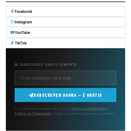
Facebook
Instagram
YouTube
TikTok
SUBSCREVE GRATUITAMENTE
SUBSCREVER AGORA — É GRÁTIS
Ao subscrever aceitas os nossos
Termos e Condições
e
Política de Privacidade
. Podes cancelar em qualquer momento.