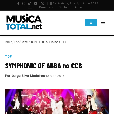
Sexta-feira, 7 de Agosto de 2026
PT
/
EN
Donativos
Contact
Apoia!
Início
/
Top
/
SYMPHONIC OF ABBA no CCB
TOP
SYMPHONIC OF ABBA no CCB
Por Jorge Silva Medeiros
10 Mar 2015