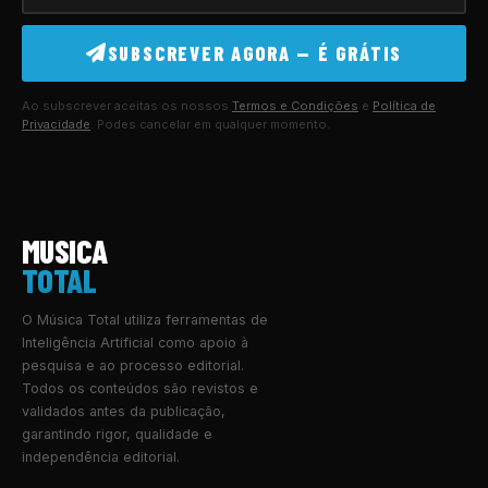
SUBSCREVER AGORA — É GRÁTIS
Ao subscrever aceitas os nossos
Termos e Condições
e
Política de
Privacidade
. Podes cancelar em qualquer momento.
MUSICA
TOTAL
O Música Total utiliza ferramentas de
Inteligência Artificial como apoio à
pesquisa e ao processo editorial.
Todos os conteúdos são revistos e
validados antes da publicação,
garantindo rigor, qualidade e
independência editorial.