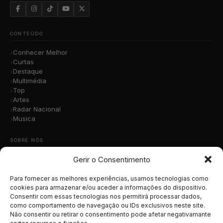
CONTEÚDO
Conhecer Melhor
Curtas
Destaque
Multimédia
Top
Artes
Radar Nacional
Musica
SOBRE NÓS
Gerir o Consentimento
Quem Somos
A Nossa Equipa
Contacto
Para fornecer as melhores experiências, usamos tecnologias como
Submete a Tua Música
cookies para armazenar e/ou aceder a informações do dispositivo.
Consentir com essas tecnologias nos permitirá processar dados,
Publicidade
como comportamento de navegação ou IDs exclusivos neste site.
Apoiar o Projeto
Não consentir ou retirar o consentimento pode afetar negativamante