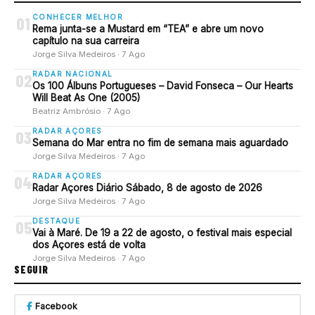
CONHECER MELHOR
01
Rema junta-se a Mustard em “TEA” e abre um novo
capítulo na sua carreira
Jorge Silva Medeiros · 7 Ago
RADAR NACIONAL
02
Os 100 Álbuns Portugueses – David Fonseca – Our Hearts
Will Beat As One (2005)
Beatriz Ambrósio · 7 Ago
RADAR AÇORES
03
Semana do Mar entra no fim de semana mais aguardado
Jorge Silva Medeiros · 7 Ago
RADAR AÇORES
04
Radar Açores Diário Sábado, 8 de agosto de 2026
Jorge Silva Medeiros · 7 Ago
DESTAQUE
05
Vai à Maré. De 19 a 22 de agosto, o festival mais especial
dos Açores está de volta
Jorge Silva Medeiros · 7 Ago
SEGUIR
Facebook