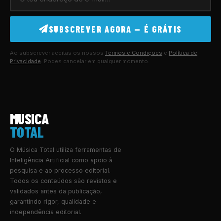
SUBSCREVER AGORA — É GRÁTIS
Ao subscrever aceitas os nossos
Termos e Condições
e
Política de
Privacidade
. Podes cancelar em qualquer momento.
MUSICA
TOTAL
O Música Total utiliza ferramentas de
Inteligência Artificial como apoio à
pesquisa e ao processo editorial.
Todos os conteúdos são revistos e
validados antes da publicação,
garantindo rigor, qualidade e
independência editorial.