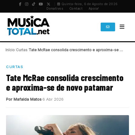
Quinta-feira, 6 de Agosto de 2026
PT
/
EN
Donativos
Contact
Apoia!
Início
/
Curtas
/
Tate McRae consolida crescimento e aproxima-se de novo…
CURTAS
Tate McRae consolida crescimento
e aproxima-se de novo patamar
Por Mafalda Matos
6 Abr 2026