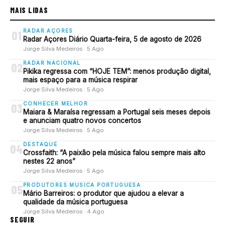
MAIS LIDAS
RADAR AÇORES
01
Radar Açores Diário Quarta-feira, 5 de agosto de 2026
Jorge Silva Medeiros · 5 Ago
RADAR NACIONAL
02
Pikika regressa com “HOJE TEM”: menos produção digital,
mais espaço para a música respirar
Jorge Silva Medeiros · 5 Ago
CONHECER MELHOR
03
Maiara & Maraísa regressam a Portugal seis meses depois
e anunciam quatro novos concertos
Jorge Silva Medeiros · 5 Ago
DESTAQUE
04
Crossfaith: “A paixão pela música falou sempre mais alto
nestes 22 anos”
Jorge Silva Medeiros · 5 Ago
PRODUTORES MUSICA PORTUGUESA
05
Mário Barreiros: o produtor que ajudou a elevar a
qualidade da música portuguesa
Jorge Silva Medeiros · 4 Ago
SEGUIR