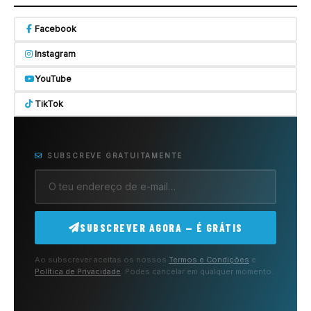
Facebook
Instagram
YouTube
TikTok
SUBSCREVE GRATUITAMENTE
SUBSCREVER AGORA — É GRÁTIS
Ao subscrever aceitas os nossos
Termos e Condições
e
Política de Privacidade
. Podes cancelar em qualquer momento.