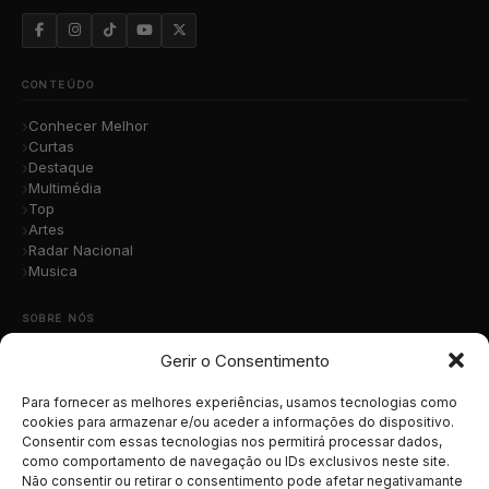
CONTEÚDO
Conhecer Melhor
Curtas
Destaque
Multimédia
Top
Artes
Radar Nacional
Musica
SOBRE NÓS
Gerir o Consentimento
Quem Somos
A Nossa Equipa
Contacto
Para fornecer as melhores experiências, usamos tecnologias como
Submete a Tua Música
cookies para armazenar e/ou aceder a informações do dispositivo.
Consentir com essas tecnologias nos permitirá processar dados,
Publicidade
como comportamento de navegação ou IDs exclusivos neste site.
Apoiar o Projeto
Não consentir ou retirar o consentimento pode afetar negativamante