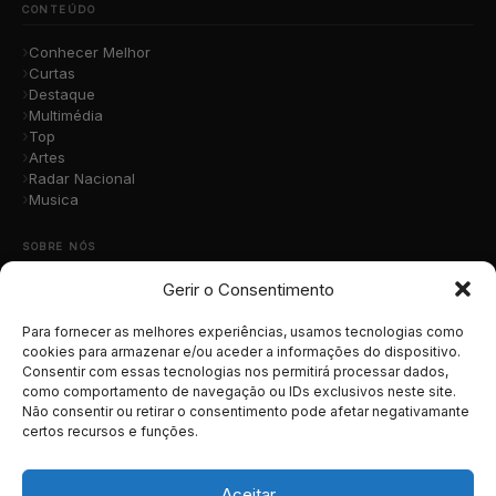
CONTEÚDO
Conhecer Melhor
Curtas
Destaque
Multimédia
Top
Artes
Radar Nacional
Musica
SOBRE NÓS
Gerir o Consentimento
Quem Somos
A Nossa Equipa
Contacto
Para fornecer as melhores experiências, usamos tecnologias como
Submete a Tua Música
cookies para armazenar e/ou aceder a informações do dispositivo.
Consentir com essas tecnologias nos permitirá processar dados,
Publicidade
como comportamento de navegação ou IDs exclusivos neste site.
Apoiar o Projeto
Não consentir ou retirar o consentimento pode afetar negativamante
certos recursos e funções.
LEGAL
Termos e Condições
Aceitar