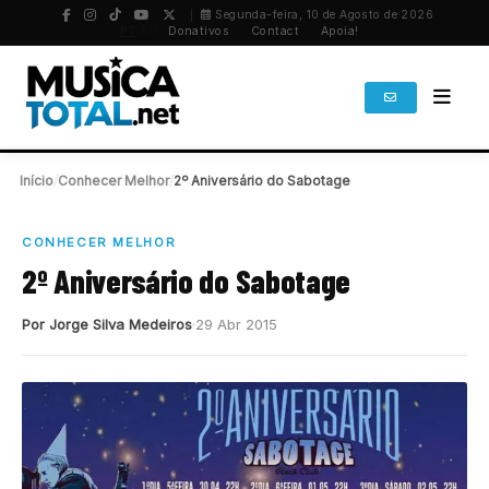
Segunda-feira, 10 de Agosto de 2026
PT
/
EN
Donativos
Contact
Apoia!
Início
/
Conhecer Melhor
/
2º Aniversário do Sabotage
CONHECER MELHOR
2º Aniversário do Sabotage
Por Jorge Silva Medeiros
29 Abr 2015