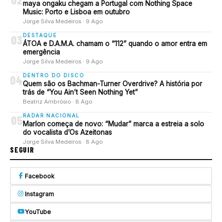
maya ongaku chegam a Portugal com Nothing Space
Music: Porto e Lisboa em outubro
Jorge Silva Medeiros · 9 Ago
DESTAQUE
03
ÁTOA e D.A.M.A. chamam o “112” quando o amor entra em
emergência
Jorge Silva Medeiros · 9 Ago
DENTRO DO DISCO
04
Quem são os Bachman-Turner Overdrive? A história por
trás de “You Ain’t Seen Nothing Yet”
Beatriz Ambrósio · 8 Ago
RADAR NACIONAL
05
Marlon começa de novo: “Mudar” marca a estreia a solo
do vocalista d’Os Azeitonas
Jorge Silva Medeiros · 8 Ago
SEGUIR
Facebook
Instagram
YouTube