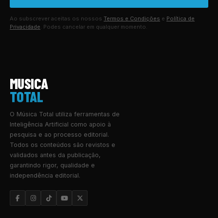
Ao subscrever aceitas os nossos
Termos e Condições
e
Política de
Privacidade
. Podes cancelar em qualquer momento.
MUSICA
TOTAL
O Música Total utiliza ferramentas de
Inteligência Artificial como apoio à
pesquisa e ao processo editorial.
Todos os conteúdos são revistos e
validados antes da publicação,
garantindo rigor, qualidade e
independência editorial.