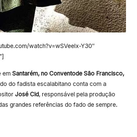
outube.com/watch?v=wSVeelx-Y30″
”]
e em
Santarém, no Conventode São Francisco,
do do fadista escalabitano conta com a
sitor
José Cid
, responsável pela produção
das grandes referências do fado de sempre.