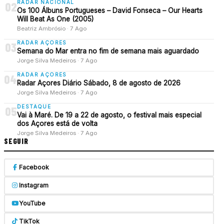
RADAR NACIONAL
02
Os 100 Álbuns Portugueses – David Fonseca – Our Hearts
Will Beat As One (2005)
Beatriz Ambrósio · 7 Ago
RADAR AÇORES
03
Semana do Mar entra no fim de semana mais aguardado
Jorge Silva Medeiros · 7 Ago
RADAR AÇORES
04
Radar Açores Diário Sábado, 8 de agosto de 2026
Jorge Silva Medeiros · 7 Ago
DESTAQUE
05
Vai à Maré. De 19 a 22 de agosto, o festival mais especial
dos Açores está de volta
Jorge Silva Medeiros · 7 Ago
SEGUIR
Facebook
Instagram
YouTube
TikTok