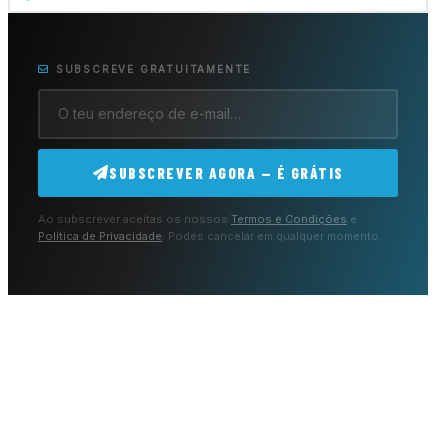
SUBSCREVE GRATUITAMENTE
SUBSCREVER AGORA — É GRÁTIS
Ao subscrever aceitas os nossos
Termos e Condições
e
Política de Privacidade
. Podes cancelar em qualquer momento.