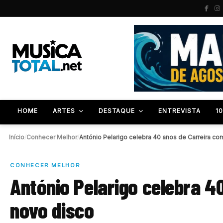
HOME
ARTES
DESTAQUE
ENTREVISTA
1
Início
/
Conhecer Melhor
/
António Pelarigo celebra 40 anos de Carreira c
CONHECER MELHOR
António Pelarigo celebra 4
novo disco