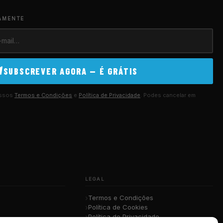
AMENTE
SUBSCREVER AGORA — É GRÁTIS
ossos
Termos e Condições
e
Política de Privacidade
. Podes cancelar em
LEGAL
Termos e Condições
Política de Cookies
Política de Privacidade