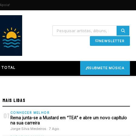
Apoia!
NEWSLETTER
 TOTAL
SUBMETE MÚSICA
MAIS LIDAS
CONHECER MELHOR
01
Rema junta-se a Mustard em “TEA” e abre um novo capítulo
na sua carreira
Jorge Silva Medeiros · 7 Ago