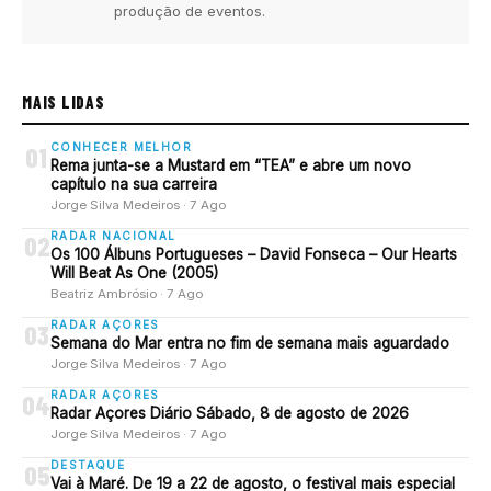
produção de eventos.
MAIS LIDAS
CONHECER MELHOR
01
Rema junta-se a Mustard em “TEA” e abre um novo
capítulo na sua carreira
Jorge Silva Medeiros · 7 Ago
RADAR NACIONAL
02
Os 100 Álbuns Portugueses – David Fonseca – Our Hearts
Will Beat As One (2005)
Beatriz Ambrósio · 7 Ago
RADAR AÇORES
03
Semana do Mar entra no fim de semana mais aguardado
Jorge Silva Medeiros · 7 Ago
RADAR AÇORES
04
Radar Açores Diário Sábado, 8 de agosto de 2026
Jorge Silva Medeiros · 7 Ago
DESTAQUE
05
Vai à Maré. De 19 a 22 de agosto, o festival mais especial