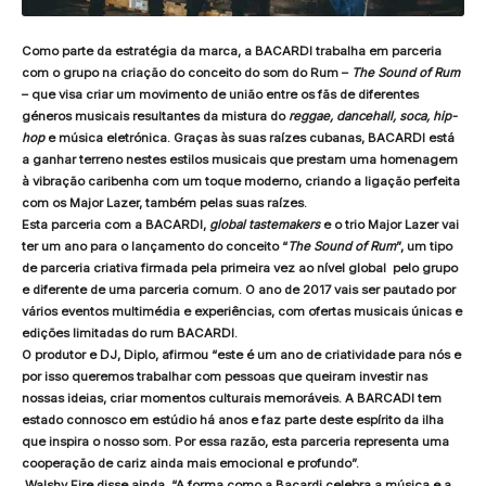
Como parte da estratégia da marca, a BACARDI trabalha em parceria
com o grupo na criação do conceito do som do Rum –
The Sound of Rum
– que visa criar um movimento de união entre os fãs de diferentes
géneros musicais resultantes da mistura do
reggae, dancehall, soca, hip-
hop
e música eletrónica. Graças às suas raízes cubanas, BACARDI está
a ganhar terreno nestes estilos musicais que prestam uma homenagem
à vibração caribenha com um toque moderno, criando a ligação perfeita
com os Major Lazer, também pelas suas raízes.
Esta parceria com a BACARDI,
global
tastemakers
e o trio Major Lazer vai
ter um ano para o lançamento do conceito “
The Sound of Rum
”, um tipo
de parceria criativa firmada pela primeira vez ao nível global pelo grupo
e diferente de uma parceria comum. O ano de 2017 vais ser pautado por
vários eventos multimédia e experiências, com ofertas musicais únicas e
edições limitadas do rum BACARDI.
O produtor e DJ, Diplo, afirmou “este é um ano de criatividade para nós e
por isso queremos trabalhar com pessoas que queiram investir nas
nossas ideias, criar momentos culturais memoráveis. A BARCADI tem
estado connosco em estúdio há anos e faz parte deste espírito da ilha
que inspira o nosso som. Por essa razão, esta parceria representa uma
cooperação de cariz ainda mais emocional e profundo”.
Walshy Fire disse ainda, “A forma como a Bacardi celebra a música e a