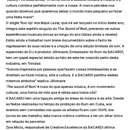
cultura combina perfeitamente com a nossa. A marca percebe-nos
quando dizemos que queremos deixar o mundo mais pequeno ao fazer
uma festa maior”.
O
single
‘Run Up’ dos Major Lazer, que irá ser lançado no início deste ano,
integra este espírito singular do The
Sound of Rum
, prevendo-se outras
experiências musicais únicas ao longo do ano (datas ainda a revelar).
Estão ainda a trabalhar num breve documentário sobre o facto de
regressarem às suas raízes e a criação de uma edição limitada de rum. A
supervisão do DJ e produtor Jillionaire, Embaixador do Rum da BACARDÍ,
tem um papel especial devido ao fato de este ter crescido perto desta
indústria, em Trinidad.
“Somos inspirados por pessoas que fazem coisas interessantes e se
divertem ao fazer música, arte e cultura. E a BACARDI partilha destes
mesmos atributos” explica Jillionaire.
‘
The sound of Rum’
é mais do que apenas música, é um movimento
cultural, uma forma de vida que é válida para todos nós”.
A BACARDI tem uma ligação antiga às áreas da música e da arte. Desde
as festas realizadas no tempo da proibição do Rum em Cuba, aos
eventos sem comissões nos quais os artistas ficam com 100% dos
lucros do seu trabalho, esta marca icónica continua a ter um olhar único
em relação às parcerias.
Zara Mirza, responsável de Creative Excellence da BACARDI afirma