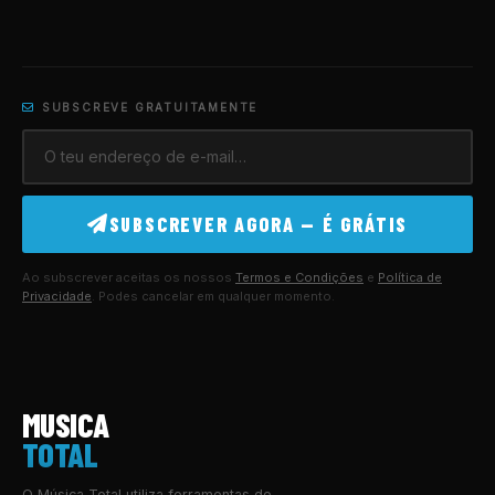
SUBSCREVE GRATUITAMENTE
SUBSCREVER AGORA — É GRÁTIS
Ao subscrever aceitas os nossos
Termos e Condições
e
Política de
Privacidade
. Podes cancelar em qualquer momento.
MUSICA
TOTAL
O Música Total utiliza ferramentas de