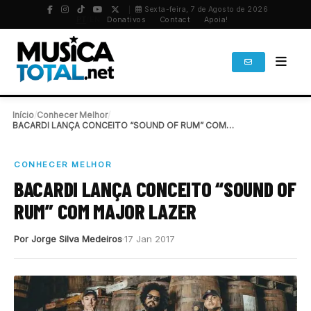
Sexta-feira, 7 de Agosto de 2026
PT
/
EN
Donativos
Contact
Apoia!
Início
/
Conhecer Melhor
/
BACARDI LANÇA CONCEITO “SOUND OF RUM” COM MAJOR…
CONHECER MELHOR
BACARDI LANÇA CONCEITO “SOUND OF
RUM” COM MAJOR LAZER
Por Jorge Silva Medeiros
17 Jan 2017