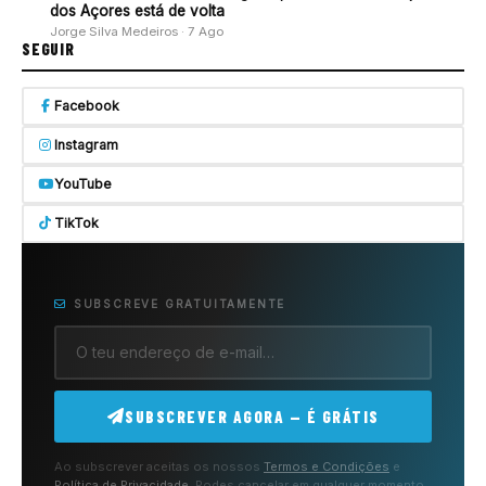
dos Açores está de volta
Jorge Silva Medeiros · 7 Ago
SEGUIR
Facebook
Instagram
YouTube
TikTok
SUBSCREVE GRATUITAMENTE
SUBSCREVER AGORA — É GRÁTIS
Ao subscrever aceitas os nossos
Termos e Condições
e
Política de Privacidade
. Podes cancelar em qualquer momento.