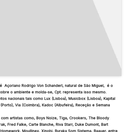
, é Açoriano Rodrigo Von Schanderl, natural de São Miguel, é o
scobre o ambiente e molda-se, Cpt. representa isso mesmo.
os nacionais tais como Lux (Lisboa), Musicbox (Lisboa), Kapital
s (Porto), Via (Coimbra), Kadoc (Albufeira), Receção e Semana
e com artistas como, Boys Noize, Tiga, Crookers, The Bloody
ak, Fred Falke, Carte Blanche, Riva Starr, Duke Dumont, Bart
 Homework, Moullinex, Xinobi, Buraka Som Sistema, Baauer, entre