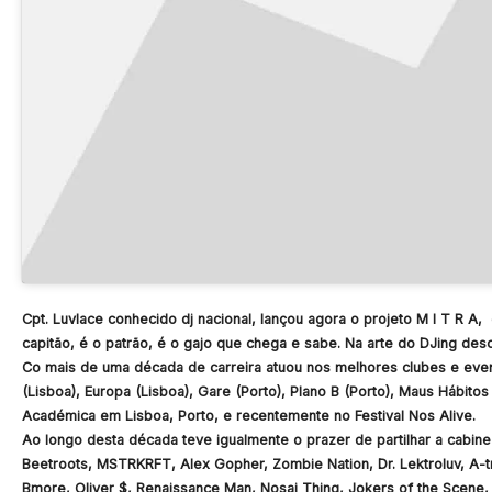
Cpt. Luvlace conhecido dj nacional, lançou agora o projeto M I T R A
capitão, é o patrão, é o gajo que chega e sabe. Na arte do DJing de
Co mais de uma década de carreira atuou nos melhores clubes e event
(Lisboa), Europa (Lisboa), Gare (Porto), Plano B (Porto), Maus Hábito
Académica em Lisboa, Porto, e recentemente no Festival Nos Alive.
Ao longo desta década teve igualmente o prazer de partilhar a cabin
Beetroots, MSTRKRFT, Alex Gopher, Zombie Nation, Dr. Lektroluv, A-tr
Bmore, Oliver $, Renaissance Man, Nosaj Thing, Jokers of the Scene,