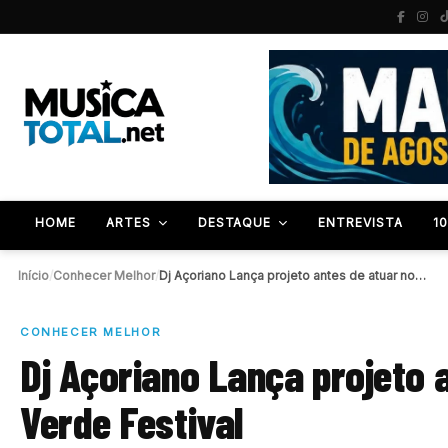
HOME
ARTES
DESTAQUE
ENTREVISTA
1
Início
/
Conhecer Melhor
/
Dj Açoriano Lança projeto antes de atuar no…
CONHECER MELHOR
Dj Açoriano Lança projeto 
Verde Festival