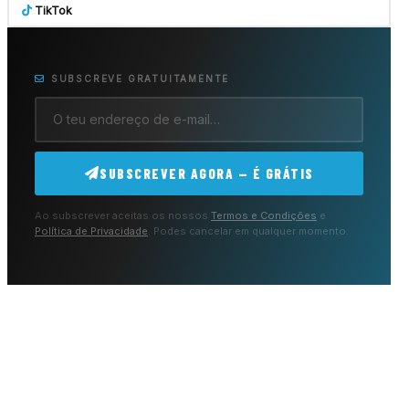
TikTok
SUBSCREVE GRATUITAMENTE
SUBSCREVER AGORA — É GRÁTIS
Ao subscrever aceitas os nossos
Termos e Condições
e
Política de Privacidade
. Podes cancelar em qualquer momento.