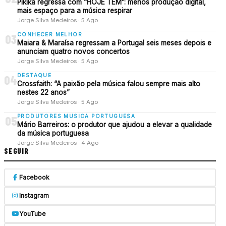
Pikika regressa com “HOJE TEM”: menos produção digital,
mais espaço para a música respirar
Jorge Silva Medeiros · 5 Ago
CONHECER MELHOR
03
Maiara & Maraísa regressam a Portugal seis meses depois e
anunciam quatro novos concertos
Jorge Silva Medeiros · 5 Ago
DESTAQUE
04
Crossfaith: “A paixão pela música falou sempre mais alto
nestes 22 anos”
Jorge Silva Medeiros · 5 Ago
PRODUTORES MUSICA PORTUGUESA
05
Mário Barreiros: o produtor que ajudou a elevar a qualidade
da música portuguesa
Jorge Silva Medeiros · 4 Ago
SEGUIR
Facebook
Instagram
YouTube