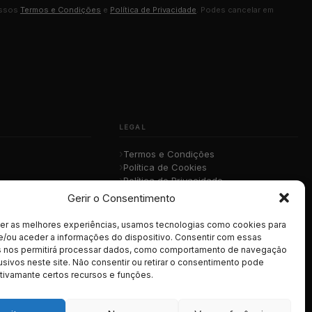
ossos
Termos e Condições
e
Política de Privacidade
. Podes cancelar em
LEGAL
Termos e Condições
Política de Cookies
Política de Privacidade
sica
RGPD
Gerir o Consentimento
cer as melhores experiências, usamos tecnologias como cookies para
e/ou aceder a informações do dispositivo. Consentir com essas
s nos permitirá processar dados, como comportamento de navegação
usivos neste site. Não consentir ou retirar o consentimento pode
tivamante certos recursos e funções.