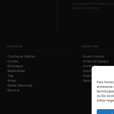
Ao subscrever aceitas os n
qualquer momento.
CONTEÚDO
SOBRE NÓS
Conhecer Melhor
Quem Somos
Curtas
A Nossa Equipa
Destaque
Contacto
Multimédia
Submete a Tua Mú
Top
Publicidade
Artes
Apoiar o Projeto
Para forne
Radar Nacional
armazenar 
Musica
tecnologia
ou IDs excl
afetar nega