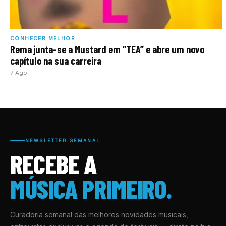
CONHECER MELHOR
Rema junta-se a Mustard em “TEA” e abre um novo
capítulo na sua carreira
7 Ago
NEWSLETTER SEMANAL
RECEBE A
MÚSICA PRIMEIRO.
Curadoria semanal das melhores novidades musicais,