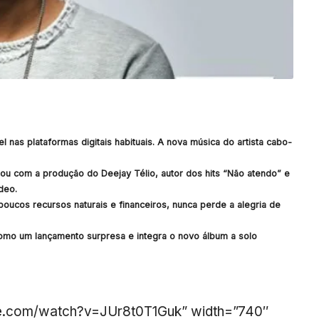
el nas plataformas digitais habituais. A nova música do artista cabo-
tou com a produção do Deejay Télio, autor dos hits “Não atendo” e
deo.
oucos recursos naturais e financeiros, nunca perde a alegria de
como um lançamento surpresa e integra o novo álbum a solo
be.com/watch?v=JUr8t0T1Guk” width=”740″