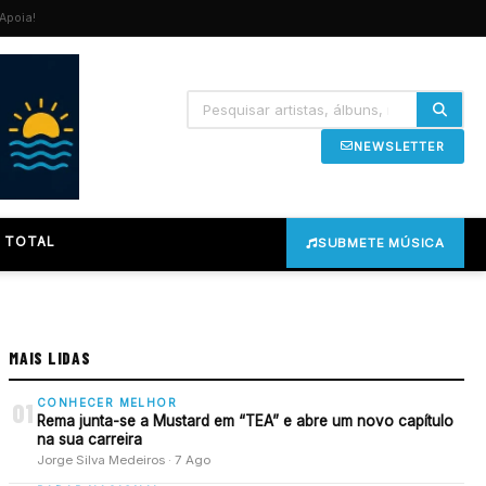
Apoia!
NEWSLETTER
 TOTAL
SUBMETE MÚSICA
MAIS LIDAS
CONHECER MELHOR
01
Rema junta-se a Mustard em “TEA” e abre um novo capítulo
na sua carreira
Jorge Silva Medeiros · 7 Ago