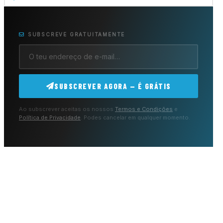
SUBSCREVE GRATUITAMENTE
SUBSCREVER AGORA — É GRÁTIS
Ao subscrever aceitas os nossos
Termos e Condições
e
Política de Privacidade
. Podes cancelar em qualquer momento.