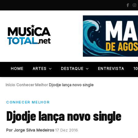
HOME
ARTES
DESTAQUE
ENTREVISTA
1
Início
/
Conhecer Melhor
/
Djodje lança novo single
CONHECER MELHOR
Djodje lança novo single
Por Jorge Silva Medeiros
17 Dez 2016