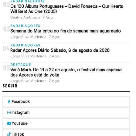
RADAR NACIONAL
02
Os 100 Álbuns Portugueses – David Fonseca – Our Hearts
Will Beat As One (2005)
Beatriz Ambrósio · 7 Ago
RADAR AÇORES
03
Semana do Mar entra no fim de semana mais aguardado
Jorge Silva Medeiros · 7 Ago
RADAR AÇORES
04
Radar Açores Diário Sábado, 8 de agosto de 2026
Jorge Silva Medeiros · 7 Ago
DESTAQUE
05
Vai à Maré. De 19 a 22 de agosto, o festival mais especial
dos Açores está de volta
Jorge Silva Medeiros · 7 Ago
SEGUIR
Facebook
Instagram
YouTube
TikTok