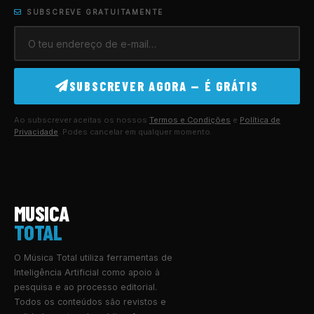
SUBSCREVE GRATUITAMENTE
SUBSCREVER AGORA — É GRÁTIS
Ao subscrever aceitas os nossos
Termos e Condições
e
Política de
Privacidade
. Podes cancelar em qualquer momento.
MUSICA
TOTAL
O Música Total utiliza ferramentas de
Inteligência Artificial como apoio à
pesquisa e ao processo editorial.
Todos os conteúdos são revistos e