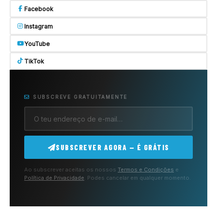
Facebook
Instagram
YouTube
TikTok
SUBSCREVE GRATUITAMENTE
SUBSCREVER AGORA — É GRÁTIS
Ao subscrever aceitas os nossos
Termos e Condições
e
Política de Privacidade
. Podes cancelar em qualquer momento.