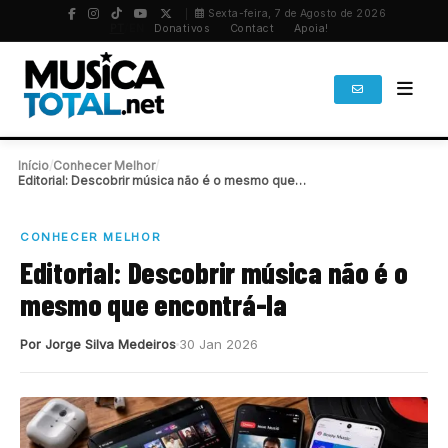
Sexta-feira, 7 de Agosto de 2026
PT
/
EN
Donativos
Contact
Apoia!
Início
/
Conhecer Melhor
/
Editorial: Descobrir música não é o mesmo que…
CONHECER MELHOR
Editorial: Descobrir música não é o
mesmo que encontrá-la
Por Jorge Silva Medeiros
30 Jan 2026