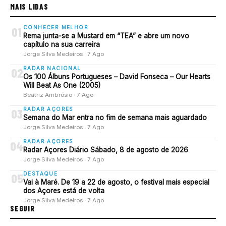
MAIS LIDAS
CONHECER MELHOR
01
Rema junta-se a Mustard em “TEA” e abre um novo
capítulo na sua carreira
Jorge Silva Medeiros · 7 Ago
RADAR NACIONAL
02
Os 100 Álbuns Portugueses – David Fonseca – Our Hearts
Will Beat As One (2005)
Beatriz Ambrósio · 7 Ago
RADAR AÇORES
03
Semana do Mar entra no fim de semana mais aguardado
Jorge Silva Medeiros · 7 Ago
RADAR AÇORES
04
Radar Açores Diário Sábado, 8 de agosto de 2026
Jorge Silva Medeiros · 7 Ago
DESTAQUE
05
Vai à Maré. De 19 a 22 de agosto, o festival mais especial
dos Açores está de volta
Jorge Silva Medeiros · 7 Ago
SEGUIR