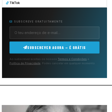
TikTok
SUBSCREVE GRATUITAMENTE
SUBSCREVER AGORA — É GRÁTIS
Ao subscrever aceitas os nossos
Termos e Condições
e
Política de Privacidade
. Podes cancelar em qualquer momento.