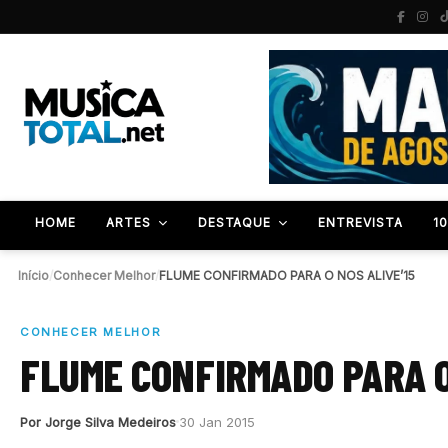
HOME
ARTES
DESTAQUE
ENTREVISTA
1
Início
/
Conhecer Melhor
/
FLUME CONFIRMADO PARA O NOS ALIVE’15
CONHECER MELHOR
FLUME CONFIRMADO PARA O
Por Jorge Silva Medeiros
30 Jan 2015