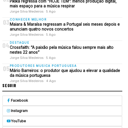
Pikika regressa com “HOJE TEM”: menos produção digital,
mais espaço para a música respirar
Jorge Silva Medeiros · 5 Ago
CONHECER MELHOR
03
Maiara & Maraísa regressam a Portugal seis meses depois e
anunciam quatro novos concertos
Jorge Silva Medeiros · 5 Ago
DESTAQUE
04
Crossfaith: “A paixão pela música falou sempre mais alto
nestes 22 anos”
Jorge Silva Medeiros · 5 Ago
PRODUTORES MUSICA PORTUGUESA
05
Mário Barreiros: o produtor que ajudou a elevar a qualidade
da música portuguesa
Jorge Silva Medeiros · 4 Ago
SEGUIR
Facebook
Instagram
YouTube