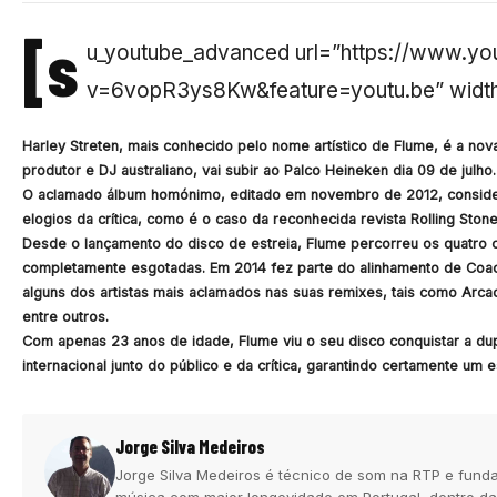
[s
u_youtube_advanced url=”https://www.y
v=6vopR3ys8Kw&feature=youtu.be” width=
Harley Streten, mais conhecido pelo nome artístico de
Flume
,
é a nov
produtor e DJ australiano, vai subir ao Palco Heineken dia 09 de julho.
O aclamado álbum homónimo, editado em novembro de 2012, consider
elogios da crítica, como é o caso da reconhecida revista Rolling St
Desde o lançamento do disco de estreia, Flume percorreu os quatro
completamente esgotadas. Em 2014 fez parte do alinhamento de Coach
alguns dos artistas mais aclamados nas suas remixes, tais como Arcad
entre outros.
Com apenas 23 anos de idade, Flume viu o seu disco conquistar a du
internacional junto do público e da crítica, garantindo certamente um 
Jorge Silva Medeiros
Jorge Silva Medeiros é técnico de som na RTP e funda
música com maior longevidade em Portugal, dentro da