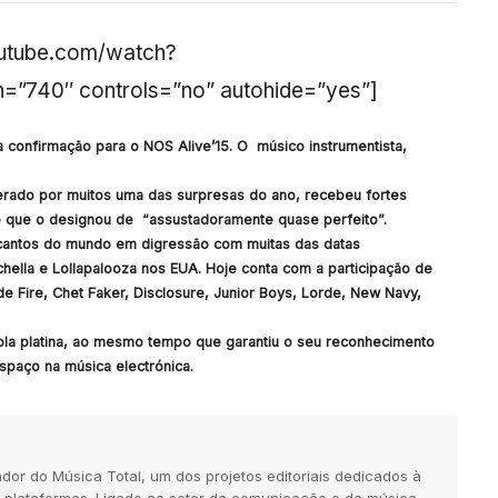
outube.com/watch?
”740″ controls=”no” autohide=”yes”]
a confirmação para o NOS Alive’15. O músico instrumentista,
ado por muitos uma das surpresas do ano, recebeu fortes
one que o designou de “assustadoramente quase perfeito”.
 cantos do mundo em digressão com muitas das datas
ella e Lollapalooza nos EUA. Hoje conta com a participação de
e Fire, Chet Faker, Disclosure, Junior Boys, Lorde, New Navy,
pla platina, ao mesmo tempo que garantiu o seu reconhecimento
espaço na música electrónica.
dor do Música Total, um dos projetos editoriais dedicados à
 plataformas. Ligado ao setor da comunicação e da música