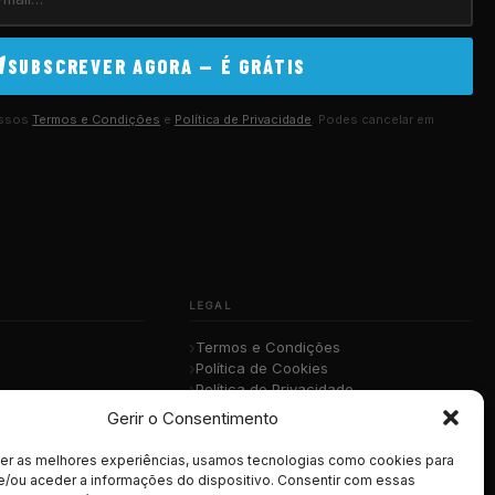
SUBSCREVER AGORA — É GRÁTIS
ossos
Termos e Condições
e
Política de Privacidade
. Podes cancelar em
LEGAL
Termos e Condições
Política de Cookies
Política de Privacidade
sica
RGPD
Gerir o Consentimento
cer as melhores experiências, usamos tecnologias como cookies para
e/ou aceder a informações do dispositivo. Consentir com essas