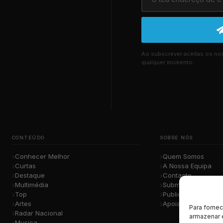
Ao subscrever aceitas os n
qualquer momento.
CONTEÚDO
SOBRE NÓS
Conhecer Melhor
Quem Somos
Curtas
A Nossa Equipa
Destaque
Contacto
Multimédia
Submete a Tua Mú
Top
Publicidade
Artes
Apoiar o Projeto
Para forne
Radar Nacional
armazenar 
Musica