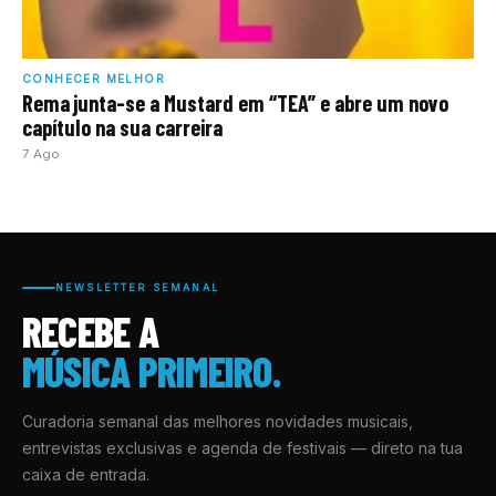
CONHECER MELHOR
Rema junta-se a Mustard em “TEA” e abre um novo
capítulo na sua carreira
7 Ago
NEWSLETTER SEMANAL
RECEBE A
MÚSICA PRIMEIRO.
Curadoria semanal das melhores novidades musicais,
entrevistas exclusivas e agenda de festivais — direto na tua
caixa de entrada.