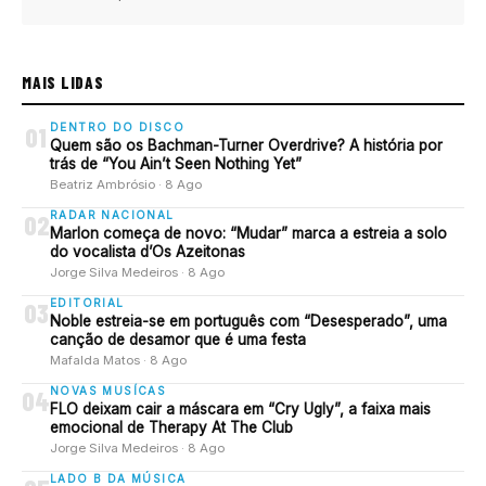
MAIS LIDAS
DENTRO DO DISCO
01
Quem são os Bachman-Turner Overdrive? A história por
trás de “You Ain’t Seen Nothing Yet”
Beatriz Ambrósio · 8 Ago
RADAR NACIONAL
02
Marlon começa de novo: “Mudar” marca a estreia a solo
do vocalista d’Os Azeitonas
Jorge Silva Medeiros · 8 Ago
EDITORIAL
03
Noble estreia-se em português com “Desesperado”, uma
canção de desamor que é uma festa
Mafalda Matos · 8 Ago
NOVAS MUSÍCAS
04
FLO deixam cair a máscara em “Cry Ugly”, a faixa mais
emocional de Therapy At The Club
Jorge Silva Medeiros · 8 Ago
LADO B DA MÚSICA