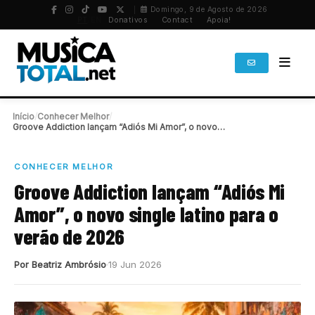
Domingo, 9 de Agosto de 2026
PT
/
EN
Donativos
Contact
Apoia!
Início
/
Conhecer Melhor
/
Groove Addiction lançam “Adiós Mi Amor”, o novo…
CONHECER MELHOR
Groove Addiction lançam “Adiós Mi
Amor”, o novo single latino para o
verão de 2026
Por Beatriz Ambrósio
19 Jun 2026