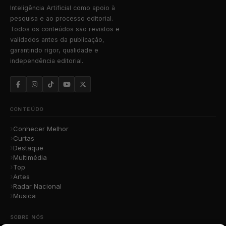
Inteligência Artificial como apoio à
pesquisa e ao processo editorial.
Todos os conteúdos são revistos e
validados antes da publicação,
garantindo rigor, qualidade e
independência editorial.
CONTEÚDO
Conhecer Melhor
Curtas
Destaque
Multimédia
Top
Artes
Radar Nacional
Musica
SOBRE NÓS