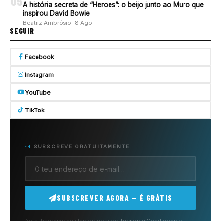
05
A história secreta de “Heroes”: o beijo junto ao Muro que
inspirou David Bowie
Beatriz Ambrósio · 8 Ago
SEGUIR
Facebook
Instagram
YouTube
TikTok
SUBSCREVE GRATUITAMENTE
SUBSCREVER AGORA — É GRÁTIS
Ao subscrever aceitas os nossos
Termos e Condições
e