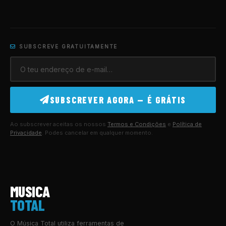
SUBSCREVE GRATUITAMENTE
SUBSCREVER AGORA — É GRÁTIS
Ao subscrever aceitas os nossos
Termos e Condições
e
Política de
Privacidade
. Podes cancelar em qualquer momento.
MUSICA
TOTAL
O Música Total utiliza ferramentas de