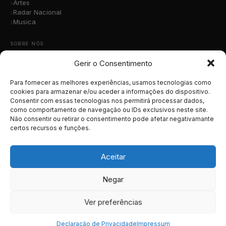
Artes
Radar Nacional
Musica
SOBRE NÓS
Gerir o Consentimento
Quem Somos
A Nossa Equipa
Contacto
Para fornecer as melhores experiências, usamos tecnologias como
Submete a Tua Música
cookies para armazenar e/ou aceder a informações do dispositivo.
Consentir com essas tecnologias nos permitirá processar dados,
Publicidade
como comportamento de navegação ou IDs exclusivos neste site.
Apoiar o Projeto
Não consentir ou retirar o consentimento pode afetar negativamante
certos recursos e funções.
LEGAL
Termos e Condições
Aceitar
Política de Cookies
Política de Privacidade
Negar
RGPD
Ver preferências
© 2026 MusicaTotal.net — Todos os direitos reservados.
Declaração de Privacidade
Impressum
Contactos
Publicidade
PT
/
EN