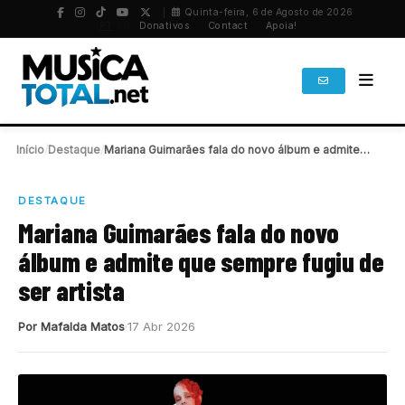
Quinta-feira, 6 de Agosto de 2026
PT
/
EN
Donativos
Contact
Apoia!
Início
/
Destaque
/
Mariana Guimarães fala do novo álbum e admite…
DESTAQUE
Mariana Guimarães fala do novo
álbum e admite que sempre fugiu de
ser artista
Por Mafalda Matos
17 Abr 2026