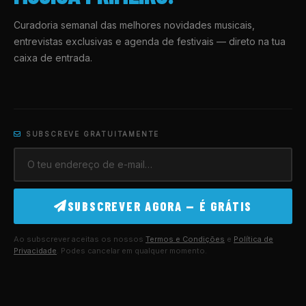
Curadoria semanal das melhores novidades musicais,
entrevistas exclusivas e agenda de festivais — direto na tua
caixa de entrada.
SUBSCREVE GRATUITAMENTE
SUBSCREVER AGORA — É GRÁTIS
Ao subscrever aceitas os nossos
Termos e Condições
e
Política de
Privacidade
. Podes cancelar em qualquer momento.