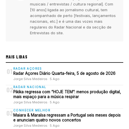
musicais / entrevistas / cultura regional]. Com
[10 anos] ligada ao jornalismo cultural, tem
acompanhado de perto [festivais, lançamentos
nacionais, etc.] e é uma das vozes mais
regulares do Radar Nacional e da secção de
Entrevistas do site.
MAIS LIDAS
RADAR AÇORES
01
Radar Açores Diário Quarta-feira, 5 de agosto de 2026
Jorge Silva Medeiros · 5 Ago
RADAR NACIONAL
02
Pikika regressa com “HOJE TEM”: menos produção digital,
mais espaço para a música respirar
Jorge Silva Medeiros · 5 Ago
CONHECER MELHOR
03
Maiara & Maraísa regressam a Portugal seis meses depois
e anunciam quatro novos concertos
Jorge Silva Medeiros · 5 Ago