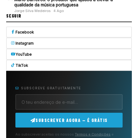
qualidade da música portuguesa
Jorge Silva Medeiros · 4 Ago
SEGUIR
Facebook
Instagram
YouTube
TikTok
SUBSCREVE GRATUITAMENTE
SUBSCREVER AGORA — É GRÁTIS
Ao subscrever aceitas os nossos
Termos e Condições
e