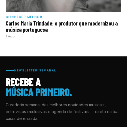
CONHECER MELHOR
Carlos Maria Trindade: o produtor que modernizou a
música portuguesa
1 Ago
NEWSLETTER SEMANAL
RECEBE A
MÚSICA PRIMEIRO.
Curadoria semanal das melhores novidades musicais,
entrevistas exclusivas e agenda de festivais — direto na tua
caixa de entrada.