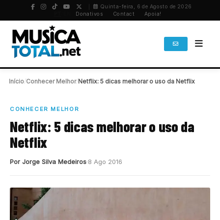
Quinta-feira, 6 de Agosto de 2026
PT
/
EN
Donativos
Contact
Apoia!
Início
/
Conhecer Melhor
/
Netflix: 5 dicas melhorar o uso da Netflix
CONHECER MELHOR
Netflix: 5 dicas melhorar o uso da
Netflix
Por Jorge Silva Medeiros
8 Ago 2016