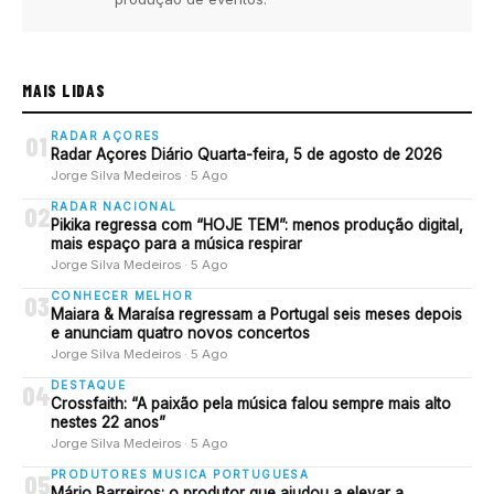
MAIS LIDAS
RADAR AÇORES
01
Radar Açores Diário Quarta-feira, 5 de agosto de 2026
Jorge Silva Medeiros · 5 Ago
RADAR NACIONAL
02
Pikika regressa com “HOJE TEM”: menos produção digital,
mais espaço para a música respirar
Jorge Silva Medeiros · 5 Ago
CONHECER MELHOR
03
Maiara & Maraísa regressam a Portugal seis meses depois
e anunciam quatro novos concertos
Jorge Silva Medeiros · 5 Ago
DESTAQUE
04
Crossfaith: “A paixão pela música falou sempre mais alto
nestes 22 anos”
Jorge Silva Medeiros · 5 Ago
PRODUTORES MUSICA PORTUGUESA
05
Mário Barreiros: o produtor que ajudou a elevar a