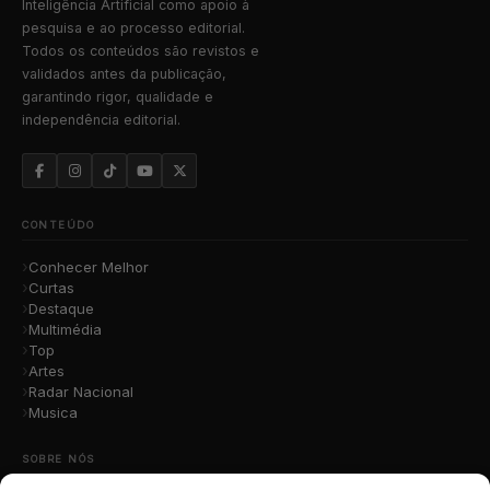
Inteligência Artificial como apoio à
pesquisa e ao processo editorial.
Todos os conteúdos são revistos e
validados antes da publicação,
garantindo rigor, qualidade e
independência editorial.
CONTEÚDO
Conhecer Melhor
Curtas
Destaque
Multimédia
Top
Artes
Radar Nacional
Musica
SOBRE NÓS