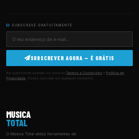
SUBSCREVE GRATUITAMENTE
SUBSCREVER AGORA — É GRÁTIS
Ao subscrever aceitas os nossos
Termos e Condições
e
Política de
Privacidade
. Podes cancelar em qualquer momento.
MUSICA
TOTAL
O Música Total utiliza ferramentas de