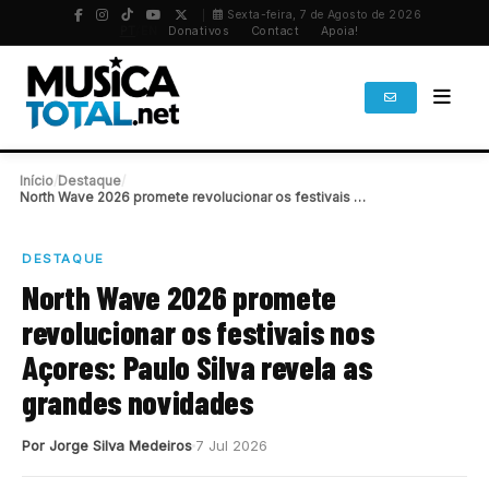
Sexta-feira, 7 de Agosto de 2026
PT
/
EN
Donativos
Contact
Apoia!
Início
/
Destaque
/
North Wave 2026 promete revolucionar os festivais nos…
DESTAQUE
North Wave 2026 promete
revolucionar os festivais nos
Açores: Paulo Silva revela as
grandes novidades
Por Jorge Silva Medeiros
7 Jul 2026