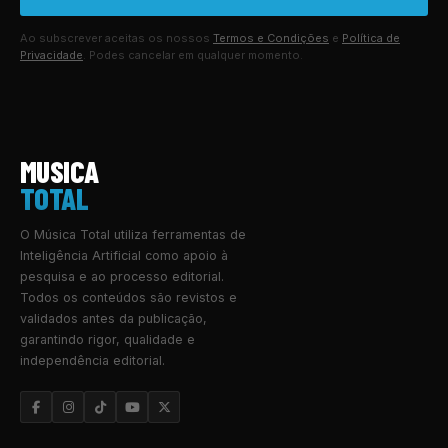
Ao subscrever aceitas os nossos
Termos e Condições
e
Política de
Privacidade
. Podes cancelar em qualquer momento.
MUSICA
TOTAL
O Música Total utiliza ferramentas de
Inteligência Artificial como apoio à
pesquisa e ao processo editorial.
Todos os conteúdos são revistos e
validados antes da publicação,
garantindo rigor, qualidade e
independência editorial.