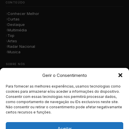
CONTEÚDO
Conhecer Melhor
Curtas
Destaque
Multimédia
Top
Artes
Radar Nacional
Musica
SOBRE NÓS
Gerir o Consentimento
Quem Somos
A Nossa Equipa
Contacto
Para fornecer as melhores experiências, usamos tecnologias como
Submete a Tua Música
cookies para armazenar e/ou aceder a informações do dispositivo.
Consentir com essas tecnologias nos permitirá processar dados,
Publicidade
como comportamento de navegação ou IDs exclusivos neste site.
Apoiar o Projeto
Não consentir ou retirar o consentimento pode afetar negativamante
certos recursos e funções.
LEGAL
Termos e Condições
Aceitar