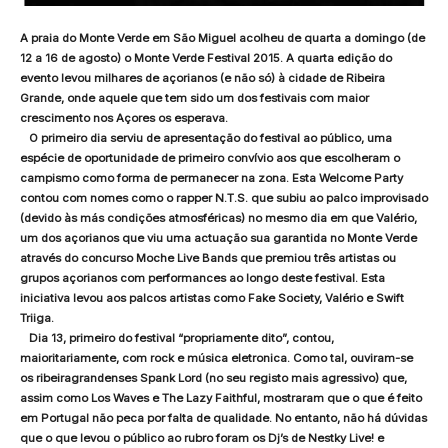
A praia do Monte Verde em São Miguel acolheu de quarta a domingo (de
12 a 16 de agosto) o Monte Verde Festival 2015. A quarta edição do
evento levou milhares de açorianos (e não só) à cidade de Ribeira
Grande, onde aquele que tem sido um dos festivais com maior
crescimento nos Açores os esperava.
O primeiro dia serviu de apresentação do festival ao público, uma
espécie de oportunidade de primeiro convívio aos que escolheram o
campismo como forma de permanecer na zona. Esta Welcome Party
contou com nomes como o rapper N.T.S. que subiu ao palco improvisado
(devido às más condições atmosféricas) no mesmo dia em que Valério,
um dos açorianos que viu uma actuação sua garantida no Monte Verde
através do concurso Moche Live Bands que premiou três artistas ou
grupos açorianos com performances ao longo deste festival. Esta
iniciativa levou aos palcos artistas como Fake Society, Valério e Swift
Triiga.
Dia 13, primeiro do festival “propriamente dito”, contou,
maioritariamente, com rock e música eletronica. Como tal, ouviram-se
os ribeiragrandenses Spank Lord (no seu registo mais agressivo) que,
assim como Los Waves e The Lazy Faithful, mostraram que o que é feito
em Portugal não peca por falta de qualidade. No entanto, não há dúvidas
que o que levou o público ao rubro foram os Dj’s de Nestky Live! e