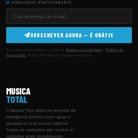
SUBSCREVE GRATUITAMENTE
SUBSCREVER AGORA — É GRÁTIS
Ao subscrever aceitas os nossos
Termos e Condições
e
Política de
Privacidade
. Podes cancelar em qualquer momento.
MUSICA
TOTAL
O Música Total utiliza ferramentas de
Inteligência Artificial como apoio à
pesquisa e ao processo editorial.
Todos os conteúdos são revistos e
validados antes da publicação,