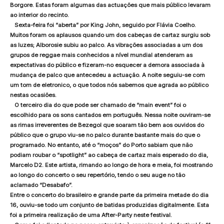
Borgore. Estas foram algumas das actuações que mais público levaram
ao interior do recinto.
Sexta-feira foi “aberta” por King John, seguido por Flávia Coelho.
Muitos foram os aplausos quando um dos cabeças de cartaz surgiu sob
as luzes; Alborosie subiu ao palco. As vibrações associadas a um dos
grupos de reggae mais conhecidos a nível mundial atenderam as
expectativas do público e fizeram-no esquecer a demora associada à
mudança de palco que antecedeu a actuação. A noite seguiu-se com
um tom de eletronico, o que todos nós sabemos que agrada ao público
nestas ocasiões.
O terceiro dia do que pode ser chamado de “main event” foi o
escolhido para os sons cantados em português. Nessa noite ouviram-se
as rimas irreverentes de Bezegol que soaram tão bem aos ouvidos do
público que o grupo viu-se no palco durante bastante mais do que o
programado. No entanto, até o “moços” do Porto sabiam que não
podiam roubar o “spotlight” ao cabeça de cartaz mais esperado do dia,
Marcelo D2. Este artista, rimando ao longo de hora e meia, foi mostrando
ao longo do concerto o seu repertório, tendo o seu auge no tão
aclamado “Desabafo”.
Entre o concerto do brasileiro e grande parte da primeira metade do dia
16, ouviu-se todo um conjunto de batidas produzidas digitalmente. Esta
foi a primeira realização de uma After-Party neste festival.