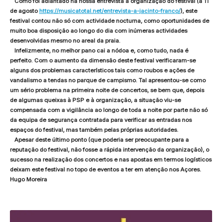
Como foi adiantado na nossa entrevista à organização do festival (a 11
de agosto
https://musicatotal.net/entrevista-a-jacinto-franco/
), este
festival contou não só com actividade nocturna, como oportunidades de
muito boa disposição ao longo do dia com inúmeras actividades
desenvolvidas mesmo no areal da praia.
Infelizmente, no melhor pano cai a nódoa e, como tudo, nada é
perfeito. Com o aumento da dimensão deste festival verificaram-se
alguns dos problemas característicos tais como roubos e ações de
vandalismo a tendas no parque de campismo. Tal apresentou-se como
um sério problema na primeira noite de concertos, se bem que, depois
de algumas queixas à PSP e à organização, a situação viu-se
compensada com a vigilância ao longo de toda a noite por parte não só
da equipa de segurança contratada para verificar as entradas nos
espaços do festival, mas também pelas próprias autoridades.
Apesar deste último ponto (que poderia ser preocupante para a
reputação do festival, não fosse a rápida intervenção da organização), o
sucesso na realização dos concertos e nas apostas em termos logísticos
deixam este festival no topo de eventos a ter em atenção nos Açores.
Hugo Moreira