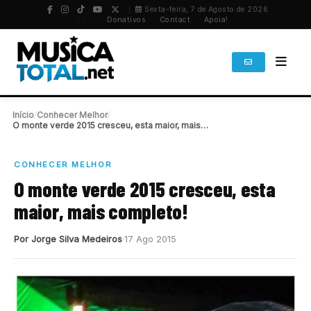
Sexta-feira, 7 de Agosto de 2026
PT
/
EN
Donativos
Contact
Apoia!
Início
/
Conhecer Melhor
/
O monte verde 2015 cresceu, esta maior, mais…
CONHECER MELHOR
O monte verde 2015 cresceu, esta
maior, mais completo!
Por Jorge Silva Medeiros
17 Ago 2015