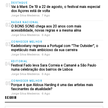
DESTAQUE
01
Vai à Maré. De 19 a 22 de agosto, o festival mais especial
dos Açores está de volta
Jorge Silva Medeiros · 7 Ago
RADAR NACIONAL
02
O BONS SONS chega aos 20 anos com mais
acessibilidade, novas regras e a mesma alma
Jorge Silva Medeiros · 6 Ago
CONHECER MELHOR
03
Kadebostany regressa a Portugal com “The Outsider”, o
espetáculo mais ambicioso da sua carreira
Jorge Silva Medeiros · 6 Ago
EDITORIAL
04
Festival Fado leva Sara Correia e Camané a São Paulo
numa celebração dos bairros de Lisboa
Jorge Silva Medeiros · 6 Ago
CONHECER MELHOR
05
Porque é que Aldous Harding é uma das artistas mais
fascinantes da atualidade?
Jorge Silva Medeiros · 6 Ago
SEGUIR