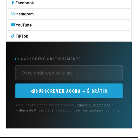
Facebook
Instagram
YouTube
TikTok
SUBSCREVE GRATUITAMENTE
SUBSCREVER AGORA — É GRÁTIS
Ao subscrever aceitas os nossos
Termos e Condições
e
Política de Privacidade
. Podes cancelar em qualquer momento.