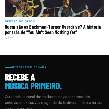
DENTRO DO DISCO
Quem são os Bachman-Turner Overdrive? A história
por trás de “You Ain’t Seen Nothing Yet”
8 Ago
NEWSLETTER SEMANAL
RECEBE A
MÚSICA PRIMEIRO.
Curadoria semanal das melhores novidades musicais,
entrevistas exclusivas e agenda de festivais — direto na tua
caixa de entrada.