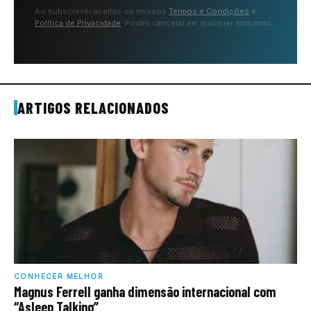
Ao subscrever aceitas os nossos
Termos e Condições
e
Política de Privacidade
. Podes cancelar em qualquer momento.
ARTIGOS RELACIONADOS
CONHECER MELHOR
Magnus Ferrell ganha dimensão internacional com
“Asleep Talking”