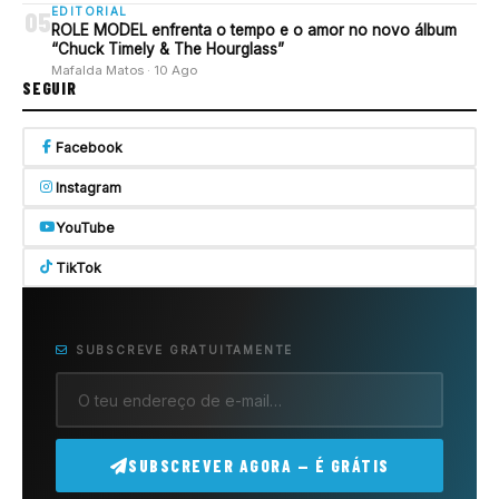
EDITORIAL
05
ROLE MODEL enfrenta o tempo e o amor no novo álbum
“Chuck Timely & The Hourglass”
Mafalda Matos · 10 Ago
SEGUIR
Facebook
Instagram
YouTube
TikTok
SUBSCREVE GRATUITAMENTE
SUBSCREVER AGORA — É GRÁTIS