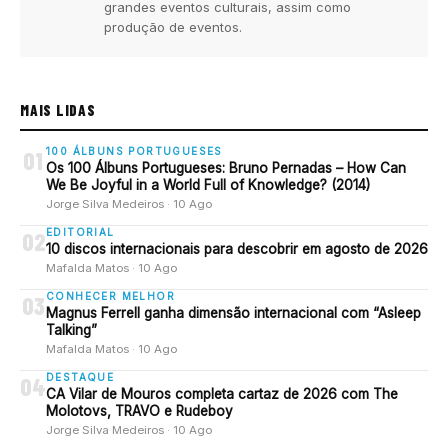
grandes eventos culturais, assim como
produção de eventos.
MAIS LIDAS
100 ÁLBUNS PORTUGUESES
01
Os 100 Álbuns Portugueses: Bruno Pernadas – How Can
We Be Joyful in a World Full of Knowledge? (2014)
Jorge Silva Medeiros · 10 Ago
EDITORIAL
02
10 discos internacionais para descobrir em agosto de 2026
Mafalda Matos · 10 Ago
CONHECER MELHOR
03
Magnus Ferrell ganha dimensão internacional com “Asleep
Talking”
Mafalda Matos · 10 Ago
DESTAQUE
04
CA Vilar de Mouros completa cartaz de 2026 com The
Molotovs, TRAVO e Rudeboy
Jorge Silva Medeiros · 10 Ago